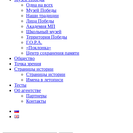
Одна на всех
Музей Победы
Наши традиции
Лица Победы
Академия МП
Школьный музей
Территория Победы
Г.О.Р.А.
«Поклонка»
Центр сохранения памяти
Общество
Точка зрения
Страницы истории
Страницы истории
Имена в летописи
Тесты
Об агентстве
Партнеры
Контакты