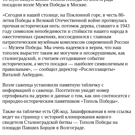
посадили возле Музея Победы в Москве.
«Сегодня в нашей столице, на Поклонной горе, в честь 80-
летия Победы в Великой Отечественной войне протянулась
прочная историческая нить: потомок дерева, ставшего в 1943
году символом непобедимости и стойкости нашего народа в
ожесточенных сражениях, воссоединился с главным
патриотическим музейным комплексом современной России
— Музеем Победы. Мы очень надеемся и верим, что наш
тополек вырастет таким же могучим и несокрушимым, как
сталинградский, и считаем сегодняшнее событие
историческим, а место посадки — наиболее символичным и
правильным», — сообщил директор «Рослесозащиты»
Виталий Акбердин.
Возле саженца установили памятную табличку с
информацией о саженце. Посетители увидят номер
сертификата на дерево и данные о том, как оно соотносится с
природно-историческим памятником «Тополь Победы».
Также на табличке есть QR-код. Зашифрованная в нем ссылка
ведет на страницу с историей клонирования живого
свидетеля Сталинградской битвы — Тополя Победы на
площади Павших Борцов в Волгограде.