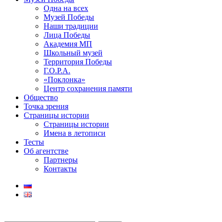
Одна на всех
Музей Победы
Наши традиции
Лица Победы
Академия МП
Школьный музей
Территория Победы
Г.О.Р.А.
«Поклонка»
Центр сохранения памяти
Общество
Точка зрения
Страницы истории
Страницы истории
Имена в летописи
Тесты
Об агентстве
Партнеры
Контакты