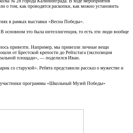
колы № 28 города Калининграда. В ходе мероприятия
и о том, как проводятся раскопки, как можно установить
тиях в рамках выставки «Весна Победы».
 В основном это была интеллигенция, то есть эти люди вообще
далось привезти. Например, мы привезли личные вещи
ошли от Брестской крепости до Рейхстага (экспозиция
нтральной площади», — поделился Иван.
ик со старухой». Ребята представили рассказ о мужестве и
ая участники программы «Школьный Музей Победы»