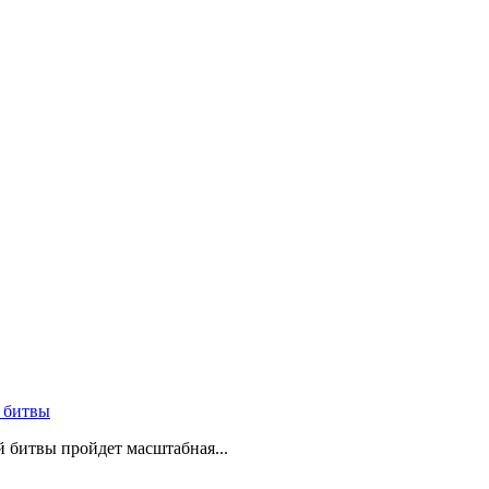
 битвы
й битвы пройдет масштабная...