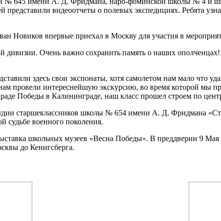
и № 645 имени А. Д. Фридмана, наро-фоминской школы № 4 и ш
 представили видеоотчеты о полевых экспедициях. Ребята узнал
ван Новиков впервые приехал в Москву для участия в мероприя
-й дивизии. Очень важно сохранить память о наших ополченцах!
дставили здесь свои экспонаты, хотя самолетом нам мало что у
 нам провели интереснейшую экскурсию, во время которой мы пр
 параде Победы в Калининграде, наш класс прошел строем по це
удии старшеклассников школы № 654 имени А. Д. Фридмана «Стар
ой судьбе военного поколения.
ыставка школьных музеев «Весна Победы». В преддверии 9 М
сквы до Кенигсберга.