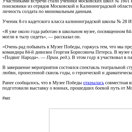
Участниками встречи стали ученики московских школ № 1601 
поисковики из отрядов Московской и Калининградской областей
личность солдата по минимальным данным.
Ученик 8-го кадетского класса калининградской школы № 28 И
«Я уже около года работаю в школьном музее, посвященном 84
могли в тылу сидеть», — рассказал он.
«Очень рад побывать в Музее Победы, горжусь тем, что мы пре
командира 84-й дивизии Георгия Борисовича Петерса. В музее
«Подвиг Народа». —
Прим. ред.
). В этом году я участвовал в
В завершение мероприятия состоялся спектакль театральной ст
любви, пронесенной сквозь годы, о героической и драматическ
Ранее сообщалось, что в Музее Победы
открылась
совместная в
подготовили выставку о воинах, прошедших боевой путь от Мо
#мп