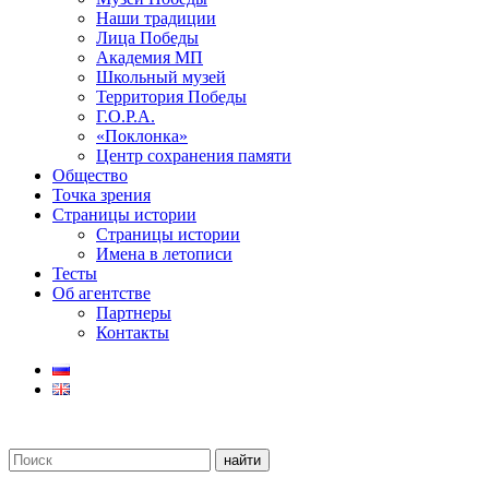
Наши традиции
Лица Победы
Академия МП
Школьный музей
Территория Победы
Г.О.Р.А.
«Поклонка»
Центр сохранения памяти
Общество
Точка зрения
Страницы истории
Страницы истории
Имена в летописи
Тесты
Об агентстве
Партнеры
Контакты