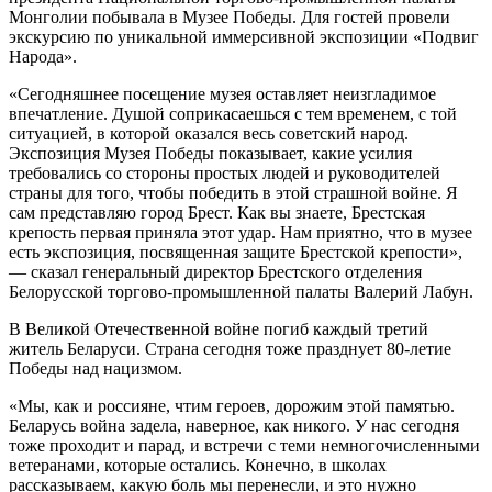
Монголии побывала в Музее Победы. Для гостей провели
экскурсию по уникальной иммерсивной экспозиции «Подвиг
Народа».
«Сегодняшнее посещение музея оставляет неизгладимое
впечатление. Душой соприкасаешься с тем временем, с той
ситуацией, в которой оказался весь советский народ.
Экспозиция Музея Победы показывает, какие усилия
требовались со стороны простых людей и руководителей
страны для того, чтобы победить в этой страшной войне. Я
сам представляю город Брест. Как вы знаете, Брестская
крепость первая приняла этот удар. Нам приятно, что в музее
есть экспозиция, посвященная защите Брестской крепости»,
— сказал генеральный директор Брестского отделения
Белорусской торгово-промышленной палаты Валерий Лабун.
В Великой Отечественной войне погиб каждый третий
житель Беларуси. Страна сегодня тоже празднует 80-летие
Победы над нацизмом.
«Мы, как и россияне, чтим героев, дорожим этой памятью.
Беларусь война задела, наверное, как никого. У нас сегодня
тоже проходит и парад, и встречи с теми немногочисленными
ветеранами, которые остались. Конечно, в школах
рассказываем, какую боль мы перенесли, и это нужно