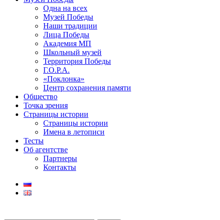
Одна на всех
Музей Победы
Наши традиции
Лица Победы
Академия МП
Школьный музей
Территория Победы
Г.О.Р.А.
«Поклонка»
Центр сохранения памяти
Общество
Точка зрения
Страницы истории
Страницы истории
Имена в летописи
Тесты
Об агентстве
Партнеры
Контакты