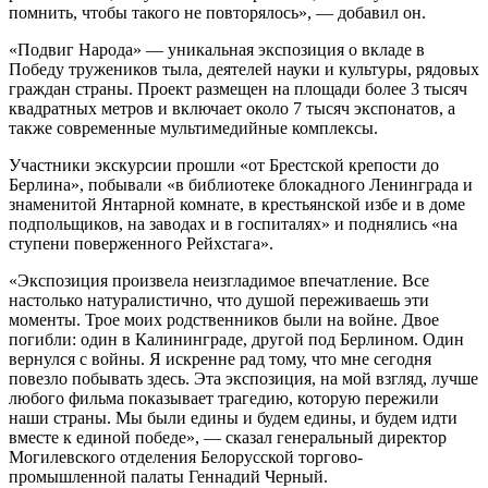
помнить, чтобы такого не повторялось», — добавил он.
«Подвиг Народа» — уникальная экспозиция о вкладе в
Победу тружеников тыла, деятелей науки и культуры, рядовых
граждан страны. Проект размещен на площади более 3 тысяч
квадратных метров и включает около 7 тысяч экспонатов, а
также современные мультимедийные комплексы.
Участники экскурсии прошли «от Брестской крепости до
Берлина», побывали «в библиотеке блокадного Ленинграда и
знаменитой Янтарной комнате, в крестьянской избе и в доме
подпольщиков, на заводах и в госпиталях» и поднялись «на
ступени поверженного Рейхстага».
«Экспозиция произвела неизгладимое впечатление. Все
настолько натуралистично, что душой переживаешь эти
моменты. Трое моих родственников были на войне. Двое
погибли: один в Калининграде, другой под Берлином. Один
вернулся с войны. Я искренне рад тому, что мне сегодня
повезло побывать здесь. Эта экспозиция, на мой взгляд, лучше
любого фильма показывает трагедию, которую пережили
наши страны. Мы были едины и будем едины, и будем идти
вместе к единой победе», — сказал генеральный директор
Могилевского отделения Белорусской торгово-
промышленной палаты Геннадий Черный.