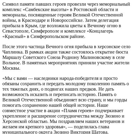
Символ памяти павших героев провезли через мемориальный
комплекс «Самбекские высоты» в Ростовской области и
мемориалы, посвященные героям Великой Отечественной
войны, в Краснодаре и Новороссийске. Затем делегация
прибыла в Крым, где возложила цветы к Вечному огню в
Севастополе, Симферополе и комплексе «Концлагерь
«Красный» в Симферопольском районе.
После этого частица Вечного огня прибыла в херсонское село
Чаплинка. В рамках акции также состоялось открытие бюста
Маршалу Советского Союза Родиону Малиновскому в селе
Вольное. В памятных мероприятиях приняли участие жители
Москвы.
«Мы с вами — наследники народа-победителя и просто
обязаны сохранить и передать молодому поколению память о
тех тяжелых днях, о подвигах наших предков. Не дать
возможность исказить и переписать историю. Память о
Великой Отечественной объединяет всю страну, и мы горды
помогать сохранению нашей общей истории. Наше
совместное участие в акции «Пламя героев» подчеркивает
укрепление и расширение сотрудничества между Зюзино и
Херсонской областью. Мы поздравляем наших ветеранов и
желаем им крепкого здоровья», — поделилась глава
муниципального округа Зюзино Виктория Шатова.