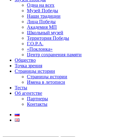
Одна на всех
Музей Победы
Наши традиции
Лица Победы
Академия МП
Школьный музей
Территория Победы
Г.О.Р.А.
«Поклонка»
Центр сохранения памяти
Общество
Точка зрения
Страницы истории
Страницы истории
Имена в летописи
Тесты
Об агентстве
Партнеры
Контакты