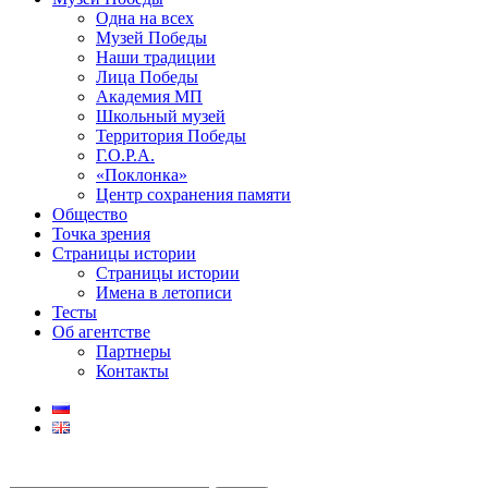
Одна на всех
Музей Победы
Наши традиции
Лица Победы
Академия МП
Школьный музей
Территория Победы
Г.О.Р.А.
«Поклонка»
Центр сохранения памяти
Общество
Точка зрения
Страницы истории
Страницы истории
Имена в летописи
Тесты
Об агентстве
Партнеры
Контакты