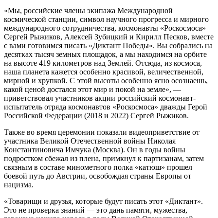
«Мы, российские члены экипажа Международной
космической станции, символ научного прогресса и мирного
международного сотрудничества, космонавты «Роскосмоса»
Сергей Рыжиков, Алексей Зубицкий и Кирилл Песков, вместе
с вами готовимся писать «Диктант Победы». Вы собрались на
десятках тысяч земных площадок, а мы находимся на орбите
на высоте 419 километров над Землей. Отсюда, из космоса,
наша планета кажется особенно красивой, величественной,
мирной и хрупкой. С этой высоты особенно ясно осознаешь,
какой ценой достался этот мир и покой на земле», —
приветствовал участников акции российский космонавт-
испытатель отряда космонавтов «Роскосмоса» дважды Герой
Российской Федерации (2018 и 2022) Сергей Рыжиков.
Также во время церемонии показали видеоприветствие от
участника Великой Отечественной войны Николая
Константиновича Имчука (Москва). Он в годы войны
подростком сбежал из плена, примкнул к партизанам, затем
связным в составе минометного полка «катюш» прошел
боевой путь до Австрии, освобождая страны Европы от
нацизма.
«Товарищи и друзья, которые будут писать этот «Диктант».
Это не проверка знаний — это дань памяти, мужества,