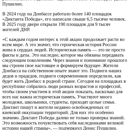
Пушилин.
В 2024 году на Донбассе работало более 140 площадок
«Диктанта Победы», его написали свыше 6,5 тысячи человек.
В 2025 году двери открыли 190 площадок для 9 тысяч
жителей ДНР.
«С каждым годом интерес к этой акции продолжает расти во
всем мире. А это значит, что героическая история России
жива в сердцах людей. Историческая память — это не просто
факты и даты. Это наследие, которое мы обязаны передавать
следующим поколениям. Через знания и понимание прошлого
мы строим свое настоящее и формируем будущее. Жители
Донбасса на собственном опыте знают это. Подвиги наших
дедов и прадедов, подвиги современников определили, как
будет жить Донбасс в родной стране. Сегодня на площадках в
республике собрались люди разных возрастов и профессий,
чтобы своим участием в этой акции показать, насколько для
всех нас важна историческая память. Участвуют много
молодежи, школьники, студенты, приходят целые семьи.
Диктант пишут и жители недавно освобожденных от
киевской оккупации территорий. Для них это особенно
значимо. Диктант Победы далеко не только проверка знаний.
Это возможность почувствовать себя наследниками великой
истории нашей страны», — подчеркнул Денис Пушилин.