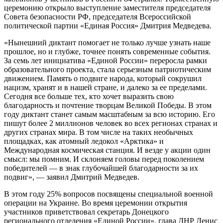
церемонию открыло выступление заместителя председателя
Совета безопасности РФ, председателя Всероссийской
политической партии «Единая Россия» Дмитрия Медведева.
«Нынешний диктант помогает не только лучше узнать наше
прошлое, но и глубже, точнее понять современные события.
За семь лет инициатива «Единой России» переросла рамки
образовательного проекта, стала серьезным патриотическим
движением. Память о подвиге народа, который сокрушил
нацизм, хранят и в нашей стране, и далеко за ее пределами.
Сегодня все больше тех, кто хочет выразить свою
благодарность и почтение творцам Великой Победы. В этом
году диктант станет самым масштабным за всю историю. Его
пишут более 2 миллионов человек во всех регионах странах и
других странах мира. В том числе на таких необычных
площадках, как атомный ледокол «Арктика» и
Международная космическая станция. И везде у акции один
смысл: мы помним. И склоняем головы перед поколением
победителей — в знак глубочайшей благодарности за их
подвиг», — заявил Дмитрий Медведев.
В этом году 25% вопросов посвящены специальной военной
операции на Украине. Во время церемонии открытия
участников приветствовал секретарь Донецкого
регионального отделения «Единой России», глава ДНР Денис