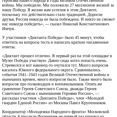
героизма нашего народа в годы Великой Отечественной
войны. Мы победили. Мы положили 27 миллионов жизней за
нашу Победу. Я желаю вам успехов в этом Диктанте,
поскольку это действительно стало традицией. Дорогие
друзья, Россия никогда не была побеждена. И никто не сможет
нас никогда победить», — сказал Николай Константинович
Имчук.
У участников «Диктанта Победы» было 45 минут, чтобы
ответить на вопросы теста и написать краткие письменные
ответы.
«Диктант прошел отлично. Я первый раз на этой площадке в
Музее Победы участвую. Давно сюда хотел попасть очень.
Стремился и вот наконец-то очутился тут. Много вопросов
касалось Южного федерального округа. Сравнивались
события 1941–1943 годов Великой Отечественной войны и
нынешних времен, много вопросов было. Также много было
вопросов про полководцев и военачальников. Опять же
сравнение Героев Советского Союза, дважды Героев
Советского Союза с нынешними Героями России», —
рассказал участник «Диктанта Победы», член «Молодой
гвардии Единой России» из Москвы Павел Крупенников.
Координатор «Молодежки Народного фронта» Московской
области Александр Фадеичиев не первый раз пришел на