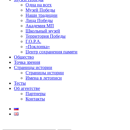
Одна на всех
Музей Победы
Наши традиции
Лица Победы
Академия МП
Школьный музей
Территория Победы
Г.О.Р.А.
«Поклонка»
Центр сохранения памяти
Общество
Точка зрения
Страницы истории
Страницы истории
Имена в летописи
Тесты
Об агентстве
Партнеры
Контакты