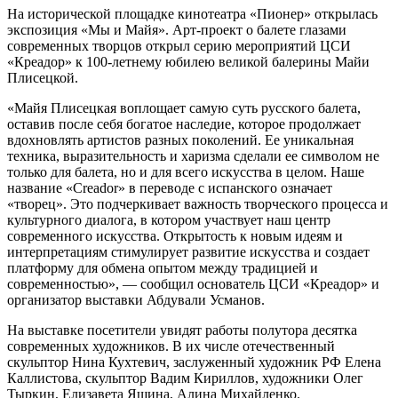
На исторической площадке кинотеатра «Пионер» открылась
экспозиция «Мы и Майя». Арт-проект о балете глазами
современных творцов открыл серию мероприятий ЦСИ
«Креадор» к 100-летнему юбилею великой балерины Майи
Плисецкой.
«Майя Плисецкая воплощает самую суть русского балета,
оставив после себя богатое наследие, которое продолжает
вдохновлять артистов разных поколений. Ее уникальная
техника, выразительность и харизма сделали ее символом не
только для балета, но и для всего искусства в целом. Наше
название «Сreador» в переводе с испанского означает
«творец». Это подчеркивает важность творческого процесса и
культурного диалога, в котором участвует наш центр
современного искусства. Открытость к новым идеям и
интерпретациям стимулирует развитие искусства и создает
платформу для обмена опытом между традицией и
современностью», — сообщил основатель ЦСИ «Креадор» и
организатор выставки Абдували Усманов.
На выставке посетители увидят работы полутора десятка
современных художников. В их числе отечественный
скульптор Нина Кухтевич, заслуженный художник РФ Елена
Каллистова, скульптор Вадим Кириллов, художники Олег
Тыркин, Елизавета Яшина, Алина Михайленко.