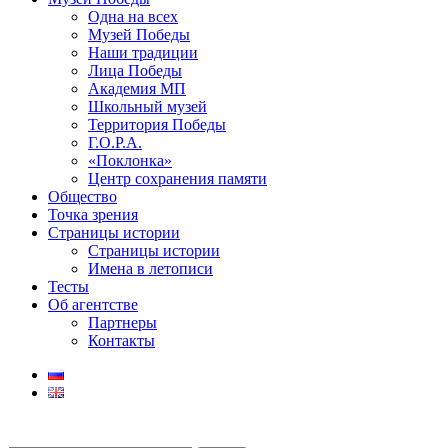
Одна на всех
Музей Победы
Наши традиции
Лица Победы
Академия МП
Школьный музей
Территория Победы
Г.О.Р.А.
«Поклонка»
Центр сохранения памяти
Общество
Точка зрения
Страницы истории
Страницы истории
Имена в летописи
Тесты
Об агентстве
Партнеры
Контакты