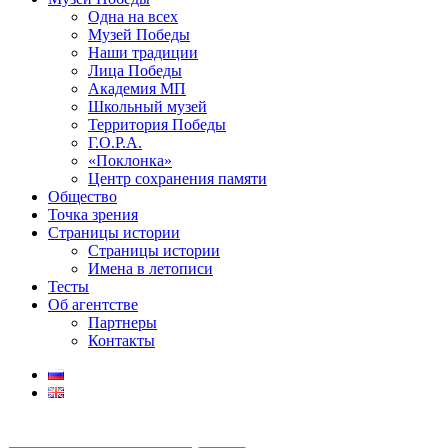
Одна на всех
Музей Победы
Наши традиции
Лица Победы
Академия МП
Школьный музей
Территория Победы
Г.О.Р.А.
«Поклонка»
Центр сохранения памяти
Общество
Точка зрения
Страницы истории
Страницы истории
Имена в летописи
Тесты
Об агентстве
Партнеры
Контакты