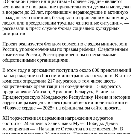
«Основной целью инициативы «Горячее сердце» является
чествование и выражение признательности детям и молодежи
в возрасте до 23 лет, проявившим неравнодушие и активную
гражданскую позицию, бескорыстно пришедшим на помощь
людям или преодолевшим трудные жизненные ситуации», —
рассказали в пресс-службе Фонда социально-культурных
инициатив.
Проект реализуется Фондом совместно с рядом министерств
России, уполномоченным по правам ребенка, Следственным
комитетом России, Россотрудничеством и несколькими
общественными организациями.
В этом году в оргкомитет поступило около 800 представлений
на награждение из России и иностранных государств. В итоге
комиссия определила 217 лауреатов, в том числе шесть
общественных организаций и объединений. 15 лауреатов
представляют Абхазию, Армению, Беларусь, Египет и
Приднестровскую Молдавскую Республику. Имена и истории
лауреатов размещены в электронной версии почетной книги
«Горячее сердце — 2025» на официальном сайте проекта.
XII торжественная церемония награждения лауреатов
состоится 24 апреля в Зале Славы Музея Победы. Девиз
мероприятия — «На защите Отечества во все времена!». В