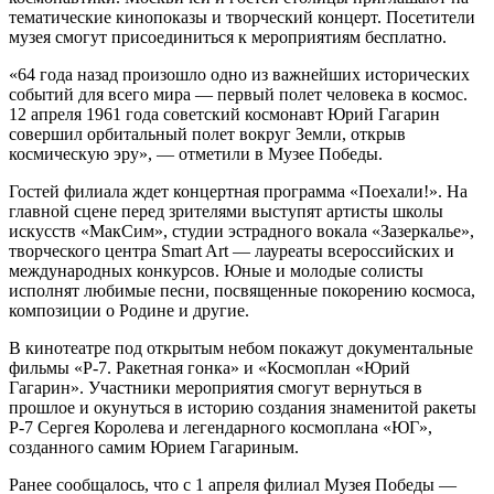
тематические кинопоказы и творческий концерт. Посетители
музея смогут присоединиться к мероприятиям бесплатно.
«64 года назад произошло одно из важнейших исторических
событий для всего мира — первый полет человека в космос.
12 апреля 1961 года советский космонавт Юрий Гагарин
совершил орбитальный полет вокруг Земли, открыв
космическую эру», — отметили в Музее Победы.
Гостей филиала ждет концертная программа «Поехали!». На
главной сцене перед зрителями выступят артисты школы
искусств «МакСим», студии эстрадного вокала «Зазеркалье»,
творческого центра Smart Art — лауреаты всероссийских и
международных конкурсов. Юные и молодые солисты
исполнят любимые песни, посвященные покорению космоса,
композиции о Родине и другие.
В кинотеатре под открытым небом покажут документальные
фильмы «Р-7. Ракетная гонка» и «Космоплан «Юрий
Гагарин». Участники мероприятия смогут вернуться в
прошлое и окунуться в историю создания знаменитой ракеты
Р-7 Сергея Королева и легендарного космоплана «ЮГ»,
созданного самим Юрием Гагариным.
Ранее сообщалось, что с 1 апреля филиал Музея Победы —