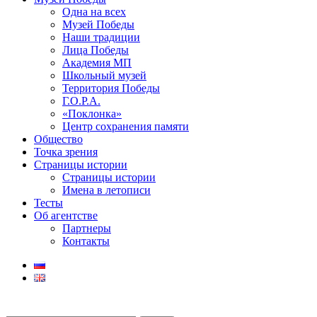
Одна на всех
Музей Победы
Наши традиции
Лица Победы
Академия МП
Школьный музей
Территория Победы
Г.О.Р.А.
«Поклонка»
Центр сохранения памяти
Общество
Точка зрения
Страницы истории
Страницы истории
Имена в летописи
Тесты
Об агентстве
Партнеры
Контакты