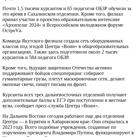
Почти 1,5 тысячи курсантов и 65 педагогов ОБЗР обучили за
это время в Сахалинском отделении. Кроме того, филиал
принял участие в проектно-образовательном интенсиве
«Архипелаг 2024» и Всероссийском молодежном форуме
ОстроVа.
Команда Якутского филиала создала сеть оборудованных
классов под эгидой Центра «Воин» в общеобразовательных
организациях. Также здесь подготовили около 2 тысяч
курсантов и 584 педагога ОБЗР.
Кроме того, будущие защитники Отечества активно
поддерживают бойцов спецоперации: собирают
гуманитарные грузы, плетут маскировочные сети, делают
окопные свечи, пишут письма на фронт.
Курсанты всех трех дальневосточных отделений получают
дополнительные баллы к ЕГЭ при поступлении в местные
вузы, сообщает пресс-служба Центра «Воин».
На Дальнем Востоке сегодня работают еще два отделения
Центра — в Бурятии и Хабаровском крае. Они открылись в
2023 году. Всего подобные учреждения, созданные по
поручению президента Владимира Путина, функционируют в