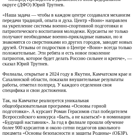
округе (ДФО) Юрий Трутнев.
«Наша задача — чтобы в каждом центре создавался механизм
передачи традиций, опыта и духа. Центр «Воин» направлен
на укрепление системы военно-спортивной подготовки и
патриотического воспитания молодежи. Курсанты не только
получают необходимые военно-прикладные навыки, но и
знакомятся со сверстниками из других городов, заводят новых
друзей. Отзывы от подростков о Центре «Воин» всегда только
положительные. Эти ребята и есть новое поколение
патриотов, которое будет делать Россию сильнее и крепче», —
сказал Юрий Трутнев.
Филиалы, открытые в 2024 году в Якутии, Камчатском крае и
Сахалинской области, показали внушительные результаты
работы, отметил полпред. У каждого отделения своя
специфика и свои достижения.
Так, на Камчатке реализуется уникальная
общеобразовательная программа «Основы горной
подготовки». А курсант Роман Герасимов стал победителем
Всероссийского конкурса «Быть, а не казаться!» в номинации
«Будущий наставник». За год в филиале прошли обучение
более 900 курсантов и около сотни педагогов школьного
предмета «Основы безопасности и защиты Родины» (ОБЗР).