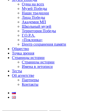
Одна на всех
Музей Победы
Наши традиции
Лица Победы
Академия МП
Школьный музей
Территория Победы
Г.О.Р.А.
«Поклонка»
Центр сохранения памяти
Общество
Точка зрения
Страницы истории
Страницы истории
Имена в летописи
Тесты
Об агентстве
Партнеры
Контакты