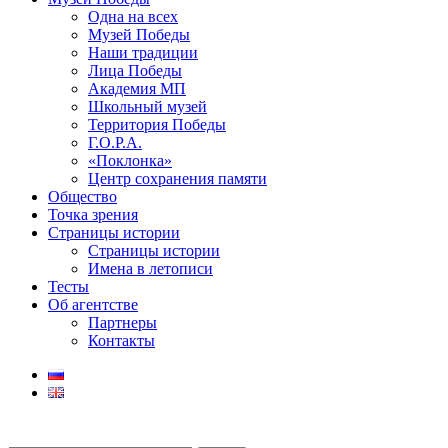
Одна на всех
Музей Победы
Наши традиции
Лица Победы
Академия МП
Школьный музей
Территория Победы
Г.О.Р.А.
«Поклонка»
Центр сохранения памяти
Общество
Точка зрения
Страницы истории
Страницы истории
Имена в летописи
Тесты
Об агентстве
Партнеры
Контакты