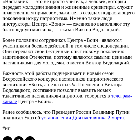
«Наставник — это не просто учитель, а человек, который
передает молодежи знания и жизненные ориентиры, служит
нравственным примером, зажигает в сердцах подрастающего
поколения искру патриотизма. Именно такие люди —
инструкторы Центра «Воин» — ежедневно выполняют эту
благородную миссию», — сказал Виктор Водолацкий.
Более половины сотрудников Центра «Воин» являются
участниками боевых действий, в том числе спецоперации.
Они передают свой бесценный опыт новому поколению
защитников Отечества, поэтому являются самыми ценными
наставниками для молодежи, отметил Виктор Водолацкий.
Важность этой работы подчеркивает и новый сезон
Всероссийского конкурса наставников патриотического
воспитания «Быть, а не казаться!». По мнению Виктора
Водолацкого, состязание позволит выявить новых
талантливых наставников-патриотов, говорится в
телеграм-
канале
Центра «Воин».
Ранее сообщалось, что Президент России Владимир Путин
подписал Указ об
установлении Дня наставника 2 марта
.
#нп