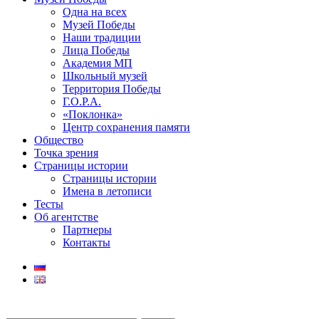
Одна на всех
Музей Победы
Наши традиции
Лица Победы
Академия МП
Школьный музей
Территория Победы
Г.О.Р.А.
«Поклонка»
Центр сохранения памяти
Общество
Точка зрения
Страницы истории
Страницы истории
Имена в летописи
Тесты
Об агентстве
Партнеры
Контакты