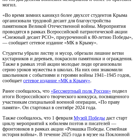
могил.
«Во время зимних каникул более двухсот студентов Крыма
организовали трудовой десант для благоустройства
памятников Великой Отечественной войны. Мероприятия
проводятся в рамках Всероссийской патриотической акции
«Снежный десант РСО», приуроченной к 80-летию Победы»,
— сообщает сетевое издание «МК в Крыму».
Студенты убрали листву и мусор, обрезали лишние ветви
кустарников и деревьев, покрасили памятники и ограждения.
Также в рамках этой акции молодые люди организовали
серию уроков мужества в школах. На них они знакомили
школьников с событиями и героями войны 1941–1945 годов,
сообщает
сетевое издание «МК в Крыму»
.
Ранее сообщалось, что
«Бессмертный полк России»
подвел
итоги
Всероссийского творческого конкурса, посвященного
участникам специальной военной операции, «По праву
памяти». Он стартовал в сентябре 2024 года.
Также сообщалось, что 1 февраля
Музей Победы
даст старт
циклу мероприятий к юбилеям поэтов и писателей —
фронтовиков в рамках акции «Ромашка Победы. Семейная
история войны». В течение 2025 года в музее на Поклонной