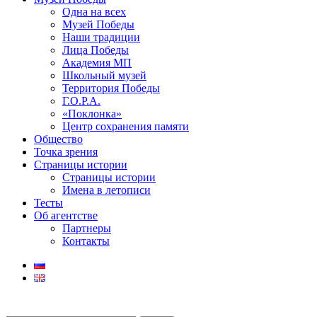
Одна на всех
Музей Победы
Наши традиции
Лица Победы
Академия МП
Школьный музей
Территория Победы
Г.О.Р.А.
«Поклонка»
Центр сохранения памяти
Общество
Точка зрения
Страницы истории
Страницы истории
Имена в летописи
Тесты
Об агентстве
Партнеры
Контакты