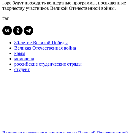
горе будут проходить концертные программы, посвященные
творчеству участников Великой Отечественной войны.
#аг
80-летие Великой Победы
Великая Отечественная война
крым
мемориал
российские студенческие отряды
студент
Выставка расскажет о спорте в годы Великой Отечественной