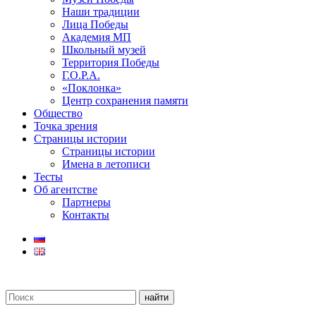
Наши традиции
Лица Победы
Академия МП
Школьный музей
Территория Победы
Г.О.Р.А.
«Поклонка»
Центр сохранения памяти
Общество
Точка зрения
Страницы истории
Страницы истории
Имена в летописи
Тесты
Об агентстве
Партнеры
Контакты