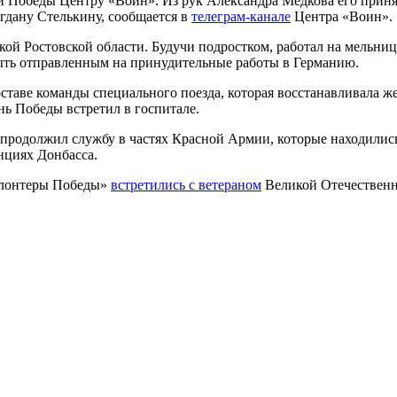
и Победы Центру «Воин». Из рук Александра Медкова его приня
огдану Стелькину, сообщается в
телеграм-канале
Центра «Воин».
ой Ростовской области. Будучи подростком, работал на мельнице
быть отправленным на принудительные работы в Германию.
ставе команды специального поезда, которая восстанавливала ж
нь Победы встретил в госпитале.
родолжил службу в частях Красной Армии, которые находились 
нциях Донбасса.
Волонтеры Победы»
встретились с ветераном
Великой Отечественн