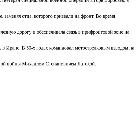
л ветеран специальной военной операции Игорь Воробьев, а
, заменяя отца, которого призвали на фронт. Во время
елезную дорогу и обеспечивала связь в прифронтовой зоне на
в Иране. В 50-х годах командовал мотострелковым взводом на
ой войны Михаилом Степановичем Латохой.