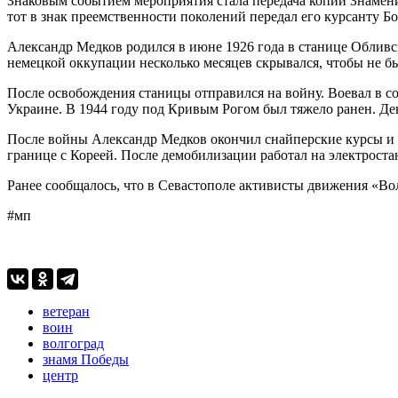
Знаковым событием мероприятия стала передача копии Знамен
тот в знак преемственности поколений передал его курсанту Б
Александр Медков родился в июне 1926 года в станице Обливск
немецкой оккупации несколько месяцев скрывался, чтобы не 
После освобождения станицы отправился на войну. Воевал в со
Украине. В 1944 году под Кривым Рогом был тяжело ранен. Де
После войны Александр Медков окончил снайперские курсы и п
границе с Кореей. После демобилизации работал на электроста
Ранее сообщалось, что в Севастополе активисты движения «
#мп
ветеран
воин
волгоград
знамя Победы
центр