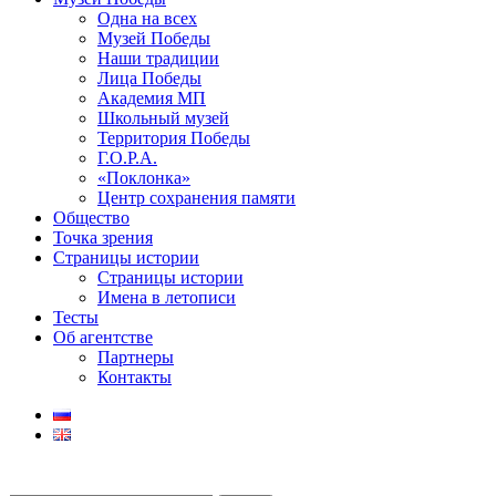
Одна на всех
Музей Победы
Наши традиции
Лица Победы
Академия МП
Школьный музей
Территория Победы
Г.О.Р.А.
«Поклонка»
Центр сохранения памяти
Общество
Точка зрения
Страницы истории
Страницы истории
Имена в летописи
Тесты
Об агентстве
Партнеры
Контакты