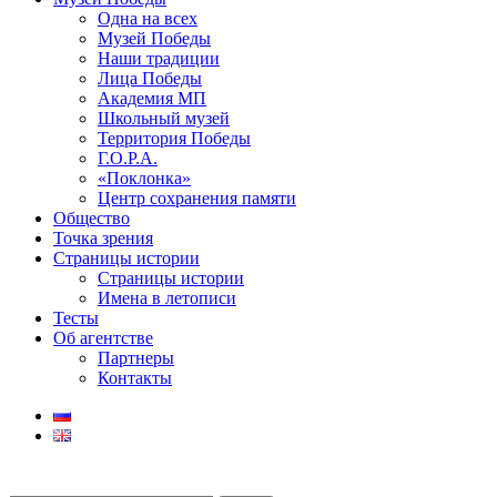
Одна на всех
Музей Победы
Наши традиции
Лица Победы
Академия МП
Школьный музей
Территория Победы
Г.О.Р.А.
«Поклонка»
Центр сохранения памяти
Общество
Точка зрения
Страницы истории
Страницы истории
Имена в летописи
Тесты
Об агентстве
Партнеры
Контакты