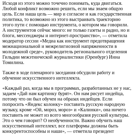
Исходя из этого можно точечно понимать, куда двигаться.
Любой конфликт возможно решить, если мы знаем общую
цель. Если наша цель — мир и согласие и как государственная
политика, то возможно из этого выстраивать траекторию
этого пути с помощью инструмента, о котором мы говорили.
А инструментов сейчас много: не только газеты и радио, но и
блоги, мессенджеры и интернет-пространство», — отметила
модератор сессии «Медиа как инструмент предотвращения
межнациональной и межрелигиозной напряженности в
молодежной среде», руководитель регионального отделения
Гильдии межэтнической журналистики (Оренбург) Инна
Томилина.
Также в ходе пленарного заседания обсудили работу и
обучение искусственного интеллекта.
«Каждый раз, когда мы в программах, разработанных не у нас,
задаем «Дай нам картинку бурят». Он нам рисует индейца,
потому что он был обучен на образах индейцев. Если
попросить «Яндекс колонку» поставить русскую народную
музыку, кроме «Ой, мороз, мороз» и «Калинки», она ничего
поставить не может из всего многообразия русской культуры.
Это о чем говорит? О необученности. Важно обучить наш
искусственный интеллект, все платформы должны быть
конкурентоспособны и наши», — отметила президент