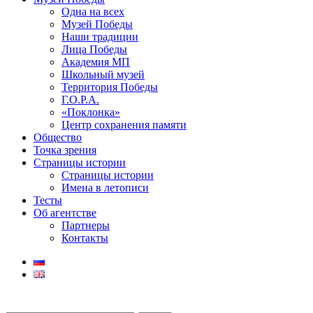
Одна на всех
Музей Победы
Наши традиции
Лица Победы
Академия МП
Школьный музей
Территория Победы
Г.О.Р.А.
«Поклонка»
Центр сохранения памяти
Общество
Точка зрения
Страницы истории
Страницы истории
Имена в летописи
Тесты
Об агентстве
Партнеры
Контакты