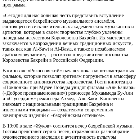
программа.
«Сегодня для нас большая честь представить вступление
выдающегося бахрейнского музыкального ансамбля,
состоящего из исключительных академических музыкантов и
артистов, которые в своем творчестве глубоко увлечены
народным искусством Королевства Бахрейн. Их мастерство
заключается в возрождении вечных традиционных искусств,
таких как как Al-Sawt и Al-Basta, а также в незабываемом
арабском звучании», – рассказал представитель посольства
Королевства Бахрейн в Российской Федерации.
В кинозале «Рокоссовский» начался показ короткометражных
фильмов, которые позволят зрителям погрузиться в атмосферу
современного киноискусства королевства. Гости кинотеатра
«Поклонка» при Музее Победы увидят фильмы «Аль Башара»
(«Доброе предзнаменование») режиссера Мухаммеда Бу-Али
и «С усердием» режиссера Ахмеда Аль Заки. Киноленты
знакомят с национальными традициями Бахрейна и
известными творцами — создателями современных
ювелирных изделий с «бахрейнским оттенком».
В 19:00 в зале «Жуков» состоится вечер бахрейнской музыки.
Гостям представят серию песен, отражающих разнообразие
художественного наследия и аутентичность культуры