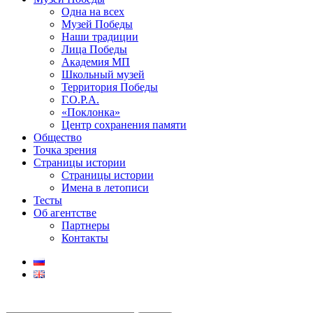
Одна на всех
Музей Победы
Наши традиции
Лица Победы
Академия МП
Школьный музей
Территория Победы
Г.О.Р.А.
«Поклонка»
Центр сохранения памяти
Общество
Точка зрения
Страницы истории
Страницы истории
Имена в летописи
Тесты
Об агентстве
Партнеры
Контакты