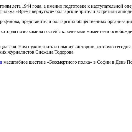
иям лета 1944 года, а именно подготовке к наступательной опе
фильма «Время вернуться» болгарские зрители встретили аплод
рофанова, представители болгарских общественных организаций
 которая познакомила гостей с ключевыми моментами освобожде
лагеря. Нам нужно знать и помнить историю, которую сегодня с
ских журналистов Снежана Тодорова.
ти
масштабное шествие «Бессмертного полка» в Софии в День Поб