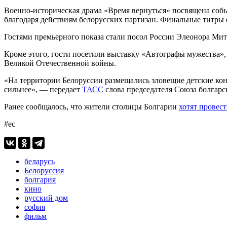
Военно-историческая драма «Время вернуться» посвящена событ
благодаря действиям белорусских партизан. Финальные титры 
Гостями премьерного показа стали посол России Элеонора Мит
Кроме этого, гости посетили выставку «Автографы мужества»,
Великой Отечественной войны.
«На территории Белоруссии размещались зловещие детские конц
сильнее», — передает
ТАСС
слова председателя Союза болгар
Ранее сообщалось, что жители столицы Болгарии
хотят провес
#ес
беларусь
Белоруссия
болгария
кино
русский дом
софия
фильм