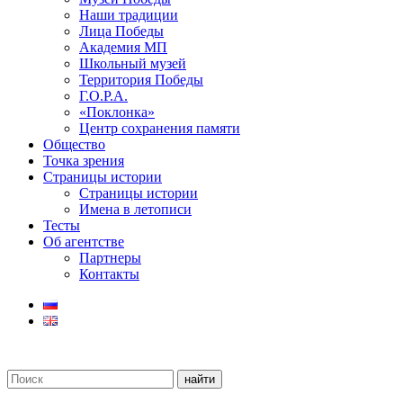
Наши традиции
Лица Победы
Академия МП
Школьный музей
Территория Победы
Г.О.Р.А.
«Поклонка»
Центр сохранения памяти
Общество
Точка зрения
Страницы истории
Страницы истории
Имена в летописи
Тесты
Об агентстве
Партнеры
Контакты