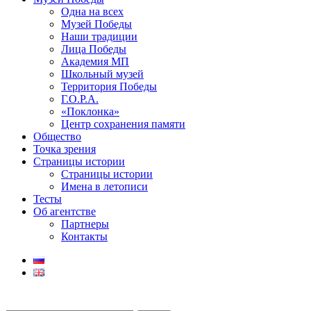
Одна на всех
Музей Победы
Наши традиции
Лица Победы
Академия МП
Школьный музей
Территория Победы
Г.О.Р.А.
«Поклонка»
Центр сохранения памяти
Общество
Точка зрения
Страницы истории
Страницы истории
Имена в летописи
Тесты
Об агентстве
Партнеры
Контакты