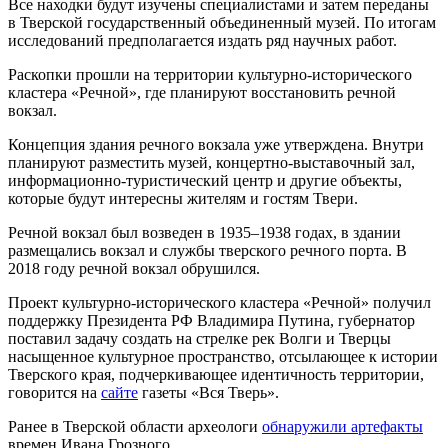
Все находки будут изучены специалистами и затем переданы
в Тверской государственный объединенный музей. По итогам
исследований предполагается издать ряд научных работ.
Раскопки прошли на территории культурно-исторического
кластера «Речной», где планируют восстановить речной
вокзал.
Концепция здания речного вокзала уже утверждена. Внутри
планируют разместить музей, концертно-выставочный зал,
информационно-туристический центр и другие объекты,
которые будут интересны жителям и гостям Твери.
Речной вокзал был возведен в 1935–1938 годах, в здании
размещались вокзал и службы тверского речного порта. В
2018 году речной вокзал обрушился.
Проект культурно-исторического кластера «Речной» получил
поддержку Президента РФ Владимира Путина, губернатор
поставил задачу создать на стрелке рек Волги и Тверцы
насыщенное культурное пространство, отсылающее к истории
Тверского края, подчеркивающее идентичность территории,
говорится на
сайте
газеты «Вся Тверь».
Ранее в Тверской области археологи
обнаружили артефакты
времен Ивана Грозного.