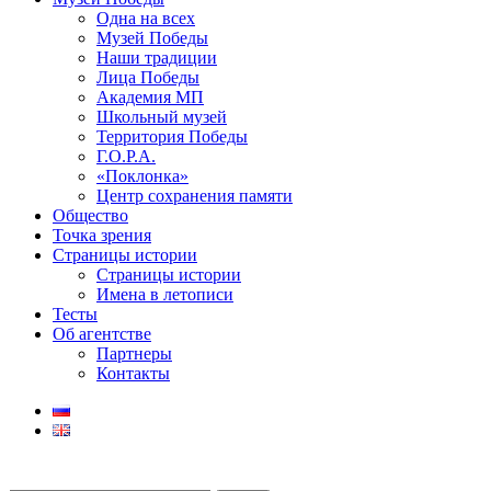
Одна на всех
Музей Победы
Наши традиции
Лица Победы
Академия МП
Школьный музей
Территория Победы
Г.О.Р.А.
«Поклонка»
Центр сохранения памяти
Общество
Точка зрения
Страницы истории
Страницы истории
Имена в летописи
Тесты
Об агентстве
Партнеры
Контакты