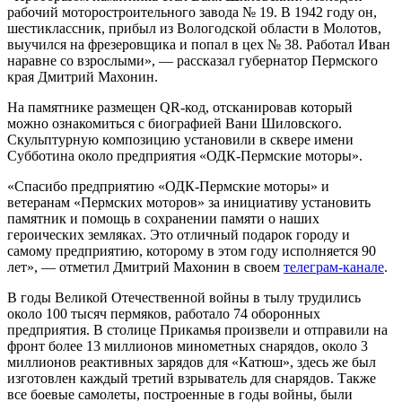
рабочий моторостроительного завода № 19. В 1942 году он,
шестиклассник, прибыл из Вологодской области в Молотов,
выучился на фрезеровщика и попал в цех № 38. Работал Иван
наравне со взрослыми», — рассказал губернатор Пермского
края Дмитрий Махонин.
На памятнике размещен QR-код, отсканировав который
можно ознакомиться с биографией Вани Шиловского.
Скульптурную композицию установили в сквере имени
Субботина около предприятия «ОДК-Пермские моторы».
«Спасибо предприятию «ОДК-Пермские моторы» и
ветеранам «Пермских моторов» за инициативу установить
памятник и помощь в сохранении памяти о наших
героических земляках. Это отличный подарок городу и
самому предприятию, которому в этом году исполняется 90
лет», — отметил Дмитрий Махонин в своем
телеграм-канале
.
В годы Великой Отечественной войны в тылу трудились
около 100 тысяч пермяков, работало 74 оборонных
предприятия. В столице Прикамья произвели и отправили на
фронт более 13 миллионов минометных снарядов, около 3
миллионов реактивных зарядов для «Катюш», здесь же был
изготовлен каждый третий взрыватель для снарядов. Также
все боевые самолеты, построенные в годы войны, были