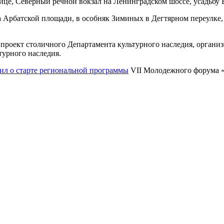
ице, Северный речной вокзал на Ленинградском шоссе, усадьбу
 Арбатской площади, в особняк Зиминых в Дегтярном переулке, 
 проект столичного Департамента культурного наследия, орган
турного наследия.
ил о старте региональной программы
VII Молодежного форума «