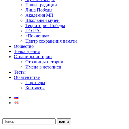
Наши традиции
Лица Победы
Академия МП
Школьный музей
Территория Победы
Г.О.Р.А.
«Поклонка»
Центр сохранения памяти
Общество
Точка зрения
Страницы истории
Страницы истории
Имена в летописи
Тесты
Об агентстве
Партнеры
Контакты