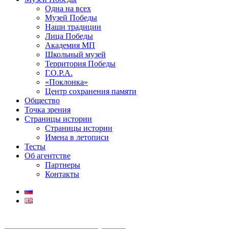
Одна на всех
Музей Победы
Наши традиции
Лица Победы
Академия МП
Школьный музей
Территория Победы
Г.О.Р.А.
«Поклонка»
Центр сохранения памяти
Общество
Точка зрения
Страницы истории
Страницы истории
Имена в летописи
Тесты
Об агентстве
Партнеры
Контакты