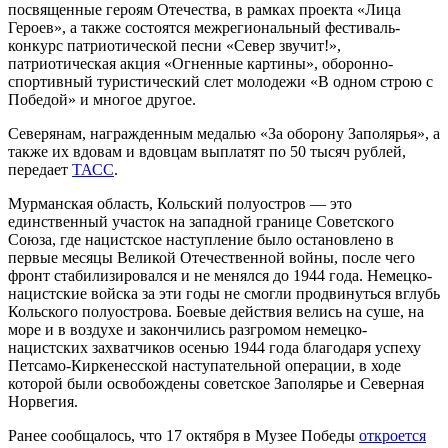
посвященные героям Отечества, в рамках проекта «Лица
Героев», а также состоятся межрегиональный фестиваль-
конкурс патриотической песни «Север звучит!»,
патриотическая акция «Огненные картины», оборонно-
спортивный туристический слет молодежи «В одном строю с
Победой» и многое другое.
Северянам, награжденным медалью «За оборону Заполярья», а
также их вдовам и вдовцам выплатят по 50 тысяч рублей,
передает
ТАСС
.
Мурманская область, Кольский полуостров — это
единственный участок на западной границе Советского
Союза, где нацистское наступление было остановлено в
первые месяцы Великой Отечественной войны, после чего
фронт стабилизировался и не менялся до 1944 года. Немецко-
нацистские войска за эти годы не смогли продвинуться вглубь
Кольского полуострова. Боевые действия велись на суше, на
море и в воздухе и закончились разгромом немецко-
нацистских захватчиков осенью 1944 года благодаря успеху
Петсамо-Киркенесской наступательной операции, в ходе
которой были освобождены советское Заполярье и Северная
Норвегия.
Ранее сообщалось, что 17 октября в Музее Победы
откроется