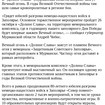
Вечный огонь. В годы Великой Отечественной войны там
шли самые кровопролитные в регионе бои.
«Грядет юбилей разгрома немецко-нацистских войск в
Заполярье. Основное торжественное мероприятие пройдет 26
октября в «Долине Славы», на территории мемориального
комплекса, где в годовщину нашего заполярного Дня Победы
будет впервые зажжен Вечный огонь», — сообщил губернатор
Мурманской области Андрей Чибис.
Вечный огонь в «Долине Славы» зажгут от пламени Вечного
огня у мемориала «Защитникам Советского Заполярья»,
который расположен в Мурманске. Частицу огня доставят в
рамках автопробега.
Кроме этого, в мемориальном комплексе «Долина Славы»
презентуют новый выставочный зал. Он посвящен одному из
главных этапов противостояния захватчикам в Заполярье в
годы Великой Отечественной войны.
Всего в рамках празднования 80-летнего юбилея разгрома
немецко-нацистских войск в Заполярье «Север помнит»
организовано около 2 тысяч мероприятий, в том числе уроки
мужества, интерактивные и военно-патриотические игры. В
10 образовательных организациях будут открыты муралы,