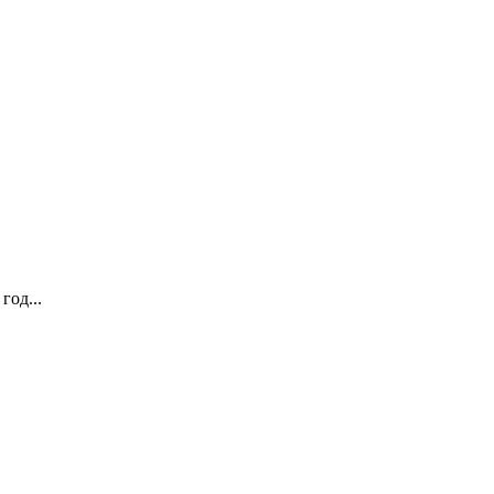
год...