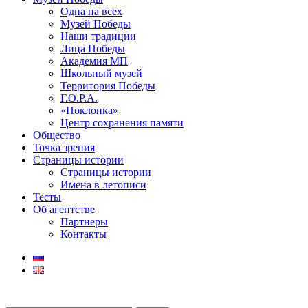
Одна на всех
Музей Победы
Наши традиции
Лица Победы
Академия МП
Школьный музей
Территория Победы
Г.О.Р.А.
«Поклонка»
Центр сохранения памяти
Общество
Точка зрения
Страницы истории
Страницы истории
Имена в летописи
Тесты
Об агентстве
Партнеры
Контакты