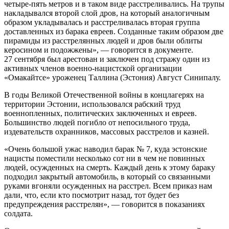
четыре-пять метров и в таком виде расстреливались. На трупы
накладывался второй слой дров, на который аналогичным
образом укладывалась и расстреливалась вторая группа
доставленных из барака евреев. Созданные таким образом две
пирамиды из расстрелянных людей и дров были облиты
керосином и подожжены», — говорится в документе.
27 сентября был арестован и заключен под стражу один из
активных членов военно-нацистской организации
«Омакайтсе» уроженец Таллина (Эстония) Август Синипалу.
В годы Великой Отечественной войны в концлагерях на
территории Эстонии, использовался рабский труд
военнопленных, политических заключенных и евреев.
Большинство людей погибло от непосильного труда,
издевательств охранников, массовых расстрелов и казней.
«Очень большой ужас наводил барак № 7, куда эстонские
нацисты поместили несколько сот ни в чем не повинных
людей, осужденных на смерть. Каждый день к этому бараку
подходил закрытый автомобиль, в который со связанными
руками вгоняли осужденных на расстрел. Всем приказ нам
дали, что, если кто посмотрит назад, тот будет без
предупреждения расстрелян», — говорится в показаниях
солдата.