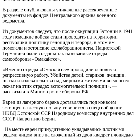
В разделе опубликованы уникальные рассекреченные
документы из фондов Центрального архива военного
ведомства.
Из документов следует, что после оккупации Эстонии в 1941
году немецкие войска стали проводить на территории
республики политику геноцида и террора, в этом им
помогали и эстонские коллаборационисты. Нацистской
Германией были созданы так называемые отряды
самообороны «Омакайтсе».
«Именно отряды «Омаскайтсе» проводили основную
репрессивную работу. Убийства детей, стариков, женщин,
пытки и издевательства над мирными жителями во многом
лежат на этих отрядах вспомогательной полиции», —
рассказали в Министерстве обороны РФ.
Евреи из лагерного барака доставлялись под конвоем
эстонцев на лесную поляну, говорится в спецсообщении
НКВД Эстонской ССР Народному комиссару внутренних дел
СССР Лаврентию Берии.
«На месте евреи принудительно укладывались плотными
рядами лицом вниз на сложенный из дров квадрат площадью