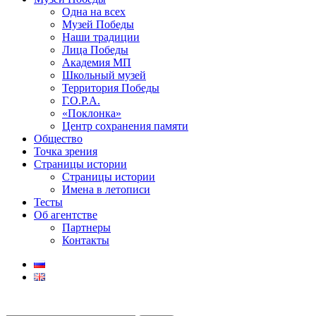
Одна на всех
Музей Победы
Наши традиции
Лица Победы
Академия МП
Школьный музей
Территория Победы
Г.О.Р.А.
«Поклонка»
Центр сохранения памяти
Общество
Точка зрения
Страницы истории
Страницы истории
Имена в летописи
Тесты
Об агентстве
Партнеры
Контакты