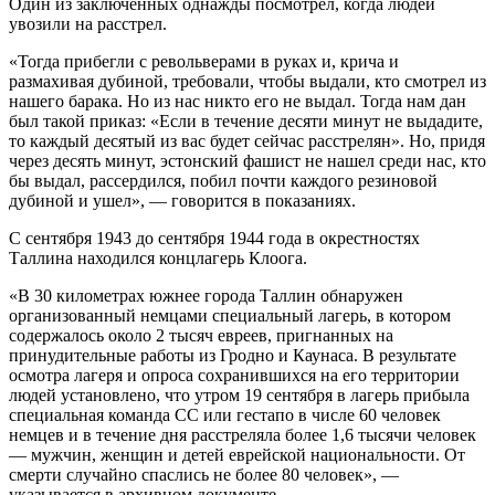
Один из заключенных однажды посмотрел, когда людей
увозили на расстрел.
«Тогда прибегли с револьверами в руках и, крича и
размахивая дубиной, требовали, чтобы выдали, кто смотрел из
нашего барака. Но из нас никто его не выдал. Тогда нам дан
был такой приказ: «Если в течение десяти минут не выдадите,
то каждый десятый из вас будет сейчас расстрелян». Но, придя
через десять минут, эстонский фашист не нашел среди нас, кто
бы выдал, рассердился, побил почти каждого резиновой
дубиной и ушел», — говорится в показаниях.
С сентября 1943 до сентября 1944 года в окрестностях
Таллина находился концлагерь Клоога.
«В 30 километрах южнее города Таллин обнаружен
организованный немцами специальный лагерь, в котором
содержалось около 2 тысяч евреев, пригнанных на
принудительные работы из Гродно и Каунаса. В результате
осмотра лагеря и опроса сохранившихся на его территории
людей установлено, что утром 19 сентября в лагерь прибыла
специальная команда СС или гестапо в числе 60 человек
немцев и в течение дня расстреляла более 1,6 тысячи человек
— мужчин, женщин и детей еврейской национальности. От
смерти случайно спаслись не более 80 человек», —
указывается в архивном документе.