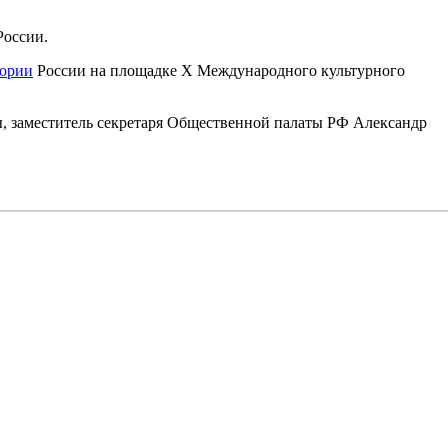
России.
тории
России на площадке X Международного культурного
ы, заместитель секретаря Общественной палаты РФ Александр