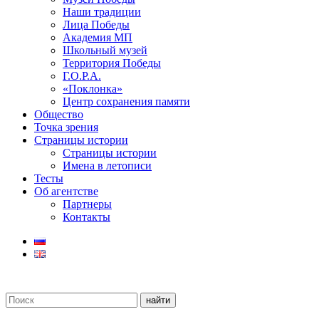
Наши традиции
Лица Победы
Академия МП
Школьный музей
Территория Победы
Г.О.Р.А.
«Поклонка»
Центр сохранения памяти
Общество
Точка зрения
Страницы истории
Страницы истории
Имена в летописи
Тесты
Об агентстве
Партнеры
Контакты