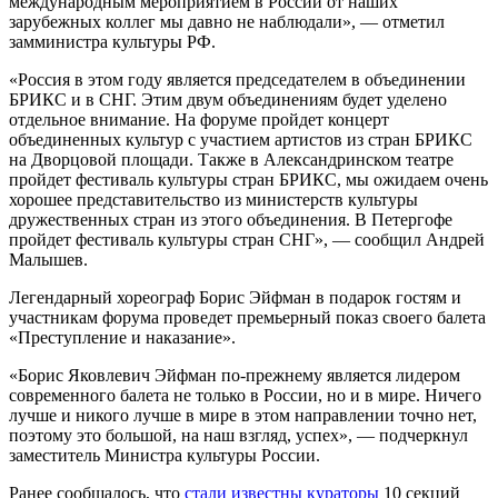
международным мероприятием в России от наших
зарубежных коллег мы давно не наблюдали», — отметил
замминистра культуры РФ.
«Россия в этом году является председателем в объединении
БРИКС и в СНГ. Этим двум объединениям будет уделено
отдельное внимание. На форуме пройдет концерт
объединенных культур с участием артистов из стран БРИКС
на Дворцовой площади. Также в Александринском театре
пройдет фестиваль культуры стран БРИКС, мы ожидаем очень
хорошее представительство из министерств культуры
дружественных стран из этого объединения. В Петергофе
пройдет фестиваль культуры стран СНГ», — сообщил Андрей
Малышев.
Легендарный хореограф Борис Эйфман в подарок гостям и
участникам форума проведет премьерный показ своего балета
«Преступление и наказание».
«Борис Яковлевич Эйфман по-прежнему является лидером
современного балета не только в России, но и в мире. Ничего
лучше и никого лучше в мире в этом направлении точно нет,
поэтому это большой, на наш взгляд, успех», — подчеркнул
заместитель Министра культуры России.
Ранее сообщалось, что
стали известны кураторы
10 секций