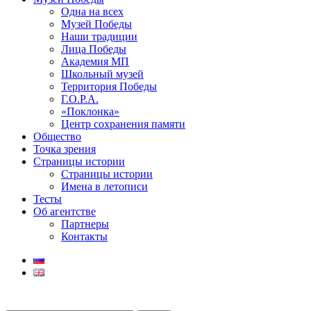
Одна на всех
Музей Победы
Наши традиции
Лица Победы
Академия МП
Школьный музей
Территория Победы
Г.О.Р.А.
«Поклонка»
Центр сохранения памяти
Общество
Точка зрения
Страницы истории
Страницы истории
Имена в летописи
Тесты
Об агентстве
Партнеры
Контакты