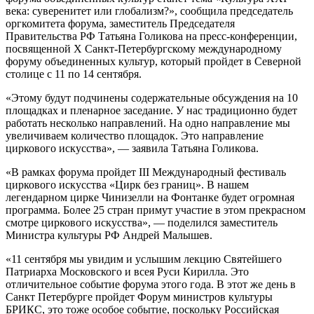
века: суверенитет или глобализм?», сообщила председатель
оргкомитета форума, заместитель Председателя
Правительства РФ Татьяна Голикова на пресс-конференции,
посвященной X Санкт-Петербургскому международному
форуму объединенных культур, который пройдет в Северной
столице с 11 по 14 сентября.
«Этому будут подчинены содержательные обсуждения на 10
площадках и пленарное заседание. У нас традиционно будет
работать несколько направлений. На одно направление мы
увеличиваем количество площадок. Это направление
циркового искусства», — заявила Татьяна Голикова.
«В рамках форума пройдет III Международный фестиваль
циркового искусства «Цирк без границ». В нашем
легендарном цирке Чинизелли на Фонтанке будет огромная
программа. Более 25 стран примут участие в этом прекрасном
смотре циркового искусства», — поделился заместитель
Министра культуры РФ Андрей Малышев.
«11 сентября мы увидим и услышим лекцию Святейшего
Патриарха Московского и всея Руси Кирилла. Это
отличительное событие форума этого года. В этот же день в
Санкт Петербурге пройдет Форум министров культуры
БРИКС, это тоже особое событие, поскольку Российская