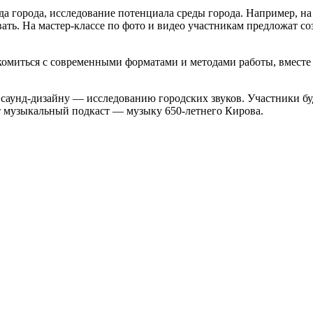
а города, исследование потенциала среды города. Например, на 
вать. На мастер-классе по фото и видео участникам предложат 
акомиться с современными форматами и методами работы, вмест
саунд-дизайну — исследованию городских звуков. Участники буд
адут музыкальный подкаст — музыку 650-летнего Кирова.