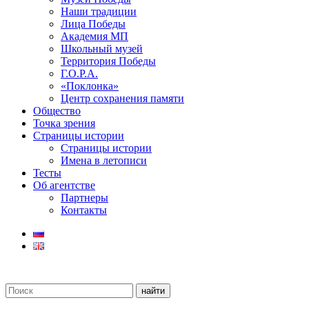
Наши традиции
Лица Победы
Академия МП
Школьный музей
Территория Победы
Г.О.Р.А.
«Поклонка»
Центр сохранения памяти
Общество
Точка зрения
Страницы истории
Страницы истории
Имена в летописи
Тесты
Об агентстве
Партнеры
Контакты