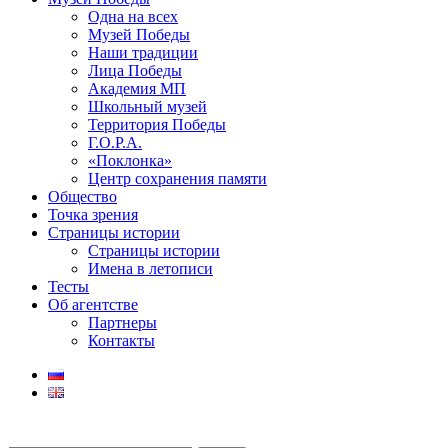
Одна на всех
Музей Победы
Наши традиции
Лица Победы
Академия МП
Школьный музей
Территория Победы
Г.О.Р.А.
«Поклонка»
Центр сохранения памяти
Общество
Точка зрения
Страницы истории
Страницы истории
Имена в летописи
Тесты
Об агентстве
Партнеры
Контакты