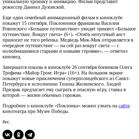
уникальную хронику и анимацию. Фильм представит
режиссер Даниил Духовской.
Еще один семейный анимационный фильм в киноклубе
покажут 15 сентября. Поклонники франшизы Василия
Ровенского «Большое путешествие» увидят триквел «Большое
путешествие. Вокруг света» (6+). «Опять непутевый аист
приносит не того ребенка. Медведь Мик-Мик отправляется в
очередное путешествие — на сей раз вокруг света — с
полюбившимися старыми и новыми героями», — отметил
киновед.
Завершатся показы в киноклубе 26 сентября боевиком Олега
Трофима «Майор Гром: Игра» (16+). На большом экране
покажут новые приключения суперполицейского из Санкт-
Петербурга в исполнении Тихона Жизневского. Злодей
Призрак предлагает ему сыграть в опасную игру, ставка в
которой — жизни обычных горожан.
Подробнее о киноклубе «Поклонка» можно узнать на
сайте
кинотеатра при Музее Победы.
#ес