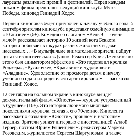
лауреаты различных премий и фестивалей. Перед каждым
показом фильм представит ведущий киноклуба Музея
Победы, киновед Геннадий Ходос.
Первый кинопоказ будет приурочен к началу учебного года. 5
сентября зрителям киноклуба представят семейную анимацию
«10 жизней» (6+). Комедия со слоганом «Ведь 9 — очень
мало!» рассказывает историю 10 жизней кота Беккета,
который побывает в шкурах разных животных и даже
насекомых… «В мультфильме внимательные зрители найдут
цитаты из диснеевской «Души». Режиссер Крис Дженкинс до
этого был аниматором эффектов в «Кто подставил кролика
Роджера», «Русалочке», «Красавице и чудовище» и
«Аладдине». Удовольствие от просмотра детям к началу
учебного года и их родителям гарантировано!» — рассказал
Геннадий Ходос.
12 сентября на большом экране в киноклубе выйдет
документальный фильм «Юность» — журнал, устремленный
в будущее» (16+). Это история любимого многими
поколениями журнала, снятая к его 70-летию. Кинолента
расскажет о создании «Юности», прошлом и настоящем
издания. Зрители увидят интервью с писательницей Аллой
Гербер, поэтом Юрием Ряшенцевым, режиссером Марком
Розовским, журналистом Сергеем Шаргуновым, а также