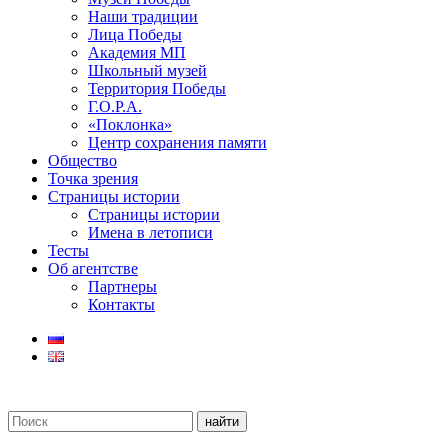
Наши традиции
Лица Победы
Академия МП
Школьный музей
Территория Победы
Г.О.Р.А.
«Поклонка»
Центр сохранения памяти
Общество
Точка зрения
Страницы истории
Страницы истории
Имена в летописи
Тесты
Об агентстве
Партнеры
Контакты