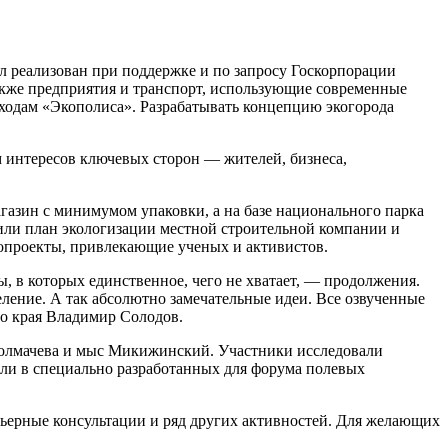
ыл реализован при поддержке и по запросу Госкорпорации
акже предприятия и транспорт, использующие современные
доходам «Экополиса». Разрабатывать концепцию экогорода
 интересов ключевых сторон — жителей, бизнеса,
азин с минимумом упаковки, а на базе национального парка
вили план экологизации местной строительной компании и
экопроекты, привлекающие ученых и активистов.
, в которых единственное, чего не хватает, — продолжения.
еление. А так абсолютно замечательные идеи. Все озвученные
о края Владимир Солодов.
Толмачева и мыс Микижинский. Участники исследовали
али в специально разработанных для форума полевых
арьерные консультации и ряд других активностей. Для желающих