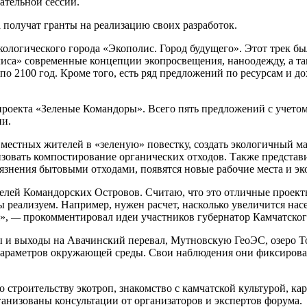
ательной сессии.
 получат гранты на реализацию своих разработок.
кологического города «Экополис. Город будущего». Этот трек б
иса» современные концепции экопросвещения, наноодежду, а т
 по 2100 год. Кроме того, есть ряд предложений по ресурсам и 
роекта «Зеленые Командоры». Всего пять предложений с учетом
ии.
стных жителей в «зеленую» повестку, создать экологичный маг
низовать компостирование органических отходов. Также предста
грязнения бытовыми отходами, появятся новые рабочие места и 
елей Командорских Островов. Считаю, что это отличные проекты
 реализуем. Например, нужен расчет, насколько увеличится нас
»,
—
прокомментировал идеи участников губернатор Камчатског
ы и выходы на Авачинский перевал, Мутновскую ГеоЭС, озеро 
я параметров окружающей среды. Свои наблюдения они фиксиров
 строительству экотроп, знакомство с камчатской культурой, к
ганизованы консультации от организаторов и экспертов форума.