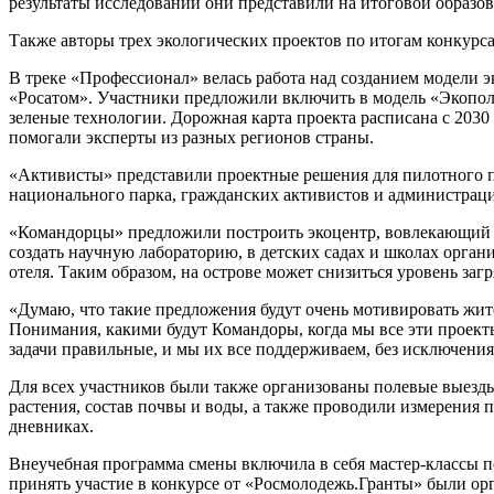
результаты исследований они представили на итоговой образов
Также авторы трех экологических проектов по итогам конкурса
В треке «Профессионал» велась работа над созданием модели э
«Росатом». Участники предложили включить в модель «Экопол
зеленые технологии. Дорожная карта проекта расписана с 2030
помогали эксперты из разных регионов страны.
«Активисты» представили проектные решения для пилотного п
национального парка, гражданских активистов и администрац
«Командорцы» предложили построить экоцентр, вовлекающий ме
создать научную лабораторию, в детских садах и школах орга
отеля. Таким образом, на острове может снизиться уровень за
«Думаю, что такие предложения будут очень мотивировать жит
Понимания, какими будут Командоры, когда мы все эти проекты
задачи правильные, и мы их все поддерживаем, без исключения
Для всех участников были также организованы полевые выезд
растения, состав почвы и воды, а также проводили измерени
дневниках.
Внеучебная программа смены включила в себя мастер-классы по
принять участие в конкурсе от «Росмолодежь.Гранты» были ор