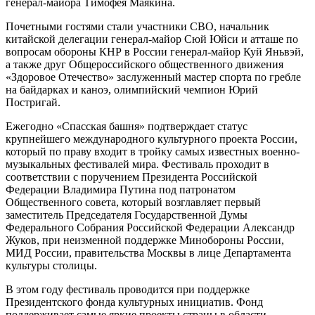
генерал-майора Тимофея Маякина.
Почетными гостями стали участники СВО, начальник
китайской делегации генерал-майор Сюй Юйси и атташе по
вопросам обороны КНР в России генерал-майор Куй Яньвэй,
а также друг Общероссийского общественного движения
«Здоровое Отечество» заслуженный мастер спорта по гребле
на байдарках и каноэ, олимпийский чемпион Юрий
Постригай.
Ежегодно «Спасская башня» подтверждает статус
крупнейшего международного культурного проекта России,
который по праву входит в тройку самых известных военно-
музыкальных фестивалей мира. Фестиваль проходит в
соответствии с поручением Президента Российской
Федерации Владимира Путина под патронатом
Общественного совета, который возглавляет первый
заместитель Председателя Государственной Думы
Федерального Собрания Российской Федерации Александр
Жуков, при неизменной поддержке Минобороны России,
МИД России, правительства Москвы в лице Департамента
культуры столицы.
В этом году фестиваль проводится при поддержке
Президентского фонда культурных инициатив. Фонд
поддерживает самые яркие проекты страны в области