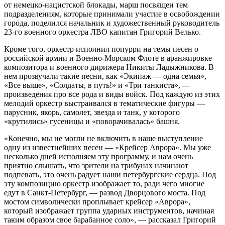
от немецко-нацистской блокады, марш посвящен тем
подразделениям, которые принимали участие в освобождении
города, поделился начальник и художественный руководитель
23-го военного оркестра ЛВО капитан Григорий Велько.
Кроме того, оркестр исполнил попурри на темы песен о
российской армии и Военно-Морском Флоте в аранжировке
композитора и военного дирижера Никиты Ладыжникова. В
нем прозвучали такие песни, как «Экипаж — одна семья»,
«Все выше», «Солдаты, в путь!» и «Три танкиста», —
произведения про все рода и виды войск. Под каждую из этих
мелодий оркестр выстраивался в тематические фигуры —
парусник, якорь, самолет, звезда и танк, у которого
«крутились» гусеницы и «поворачивалась» башня.
«Конечно, мы не могли не включить в наше выступление
одну из известнейших песен — «Крейсер Аврора». Мы уже
несколько дней исполняем эту программу, и нам очень
приятно слышать, что зрители на трибунах начинают
подпевать, это очень радует наши петербургские сердца. Под
эту композицию оркестр изображает то, ради чего многие
едут в Санкт-Петербург, — развод Дворцового моста. Под
мостом символически проплывает крейсер «Аврора»,
который изображает группа ударных инструментов, начиная
таким образом свое барабанное соло», — рассказал Григорий