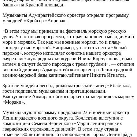
башня» на Красной площади.
Музыканты Адмиралтейского оркестра открыли программу
мелодией «Крейсер «Аврора».
«В этом году мы привезли на фестиваль морскую русскую
душу. У нас новая программа, которая наполнена мелодиями о
море и моряках. Так как мы военные моряки, то и плац-
концерт у нас морской. Например, у нас есть песня «Белый
пароход», которую исполняет солистка нашего оркестра
лауреат международных конкурсов Ирина Корчуганова, и мы
встаем в силуэт белого парохода с тремя трубами», — отметил
военный дирижер Адмиралтейского оркестра Ленинградской
военно-морской базы капитан-лейтенант Никита Игнатов.
Зрители увидели легендарный матросский танец «Яблочко»,
гости подпевали музыкантам и пританцовывали.
Выступление Адмиралтейского оркестра завершилось маршем
«Моряки».
Музыкальную программу продолжил 23-й военный оркестр
Ленинградского военного округа. Коллектив выступил с
композицией Семена Чернецкого «Марш ленинградских
гвардейских стрелковых дивизий». В этом году страна
отмечает 80-летие полного освобождения города Ленинграда