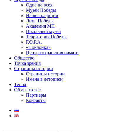
Одна на всех
Музей Победы
Наши традиции
Лица Победы
Академия МП
Школьный музей
Территория Победы
Г.О.Р.А.
«Поклонка»
Центр сохранения памяти
Общество
Точка зрения
Страницы истории
Страницы истории
Имена в летописи
Тесты
Об агентстве
Партнеры
Контакты