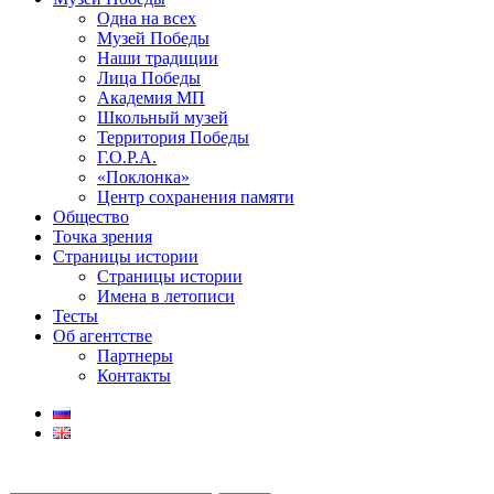
Одна на всех
Музей Победы
Наши традиции
Лица Победы
Академия МП
Школьный музей
Территория Победы
Г.О.Р.А.
«Поклонка»
Центр сохранения памяти
Общество
Точка зрения
Страницы истории
Страницы истории
Имена в летописи
Тесты
Об агентстве
Партнеры
Контакты