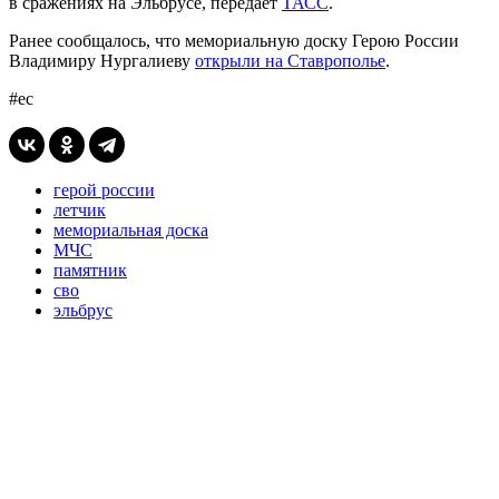
в сражениях на Эльбрусе, передает
ТАСС
.
Ранее сообщалось, что мемориальную доску Герою России
Владимиру Нургалиеву
открыли на Ставрополье
.
#ес
герой россии
летчик
мемориальная доска
МЧС
памятник
сво
эльбрус