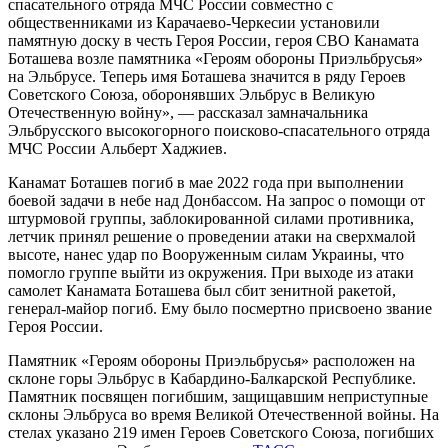
спасательного отряда МЧС России совместно с
общественниками из Карачаево-Черкесии установили
памятную доску в честь Героя России, героя СВО Канамата
Боташева возле памятника «Героям обороны Приэльбрусья»
на Эльбрусе. Теперь имя Боташева значится в ряду Героев
Советского Союза, оборонявших Эльбрус в Великую
Отечественную войну», — рассказал замначальника
Эльбрусского высокогорного поисково-спасательного отряда
МЧС России Альберт Хаджиев.
Канамат Боташев погиб в мае 2022 года при выполнении
боевой задачи в небе над Донбассом. На запрос о помощи от
штурмовой группы, заблокированной силами противника,
летчик принял решение о проведении атаки на сверхмалой
высоте, нанес удар по Вооруженным силам Украины, что
помогло группе выйти из окружения. При выходе из атаки
самолет Канамата Боташева был сбит зенитной ракетой,
генерал-майор погиб. Ему было посмертно присвоено звание
Героя России.
Памятник «Героям обороны Приэльбрусья» расположен на
склоне горы Эльбрус в Кабардино-Балкарской Республике.
Памятник посвящен погибшим, защищавшим неприступные
склоны Эльбруса во время Великой Отечественной войны. На
стелах указано 219 имен Героев Советского Союза, погибших