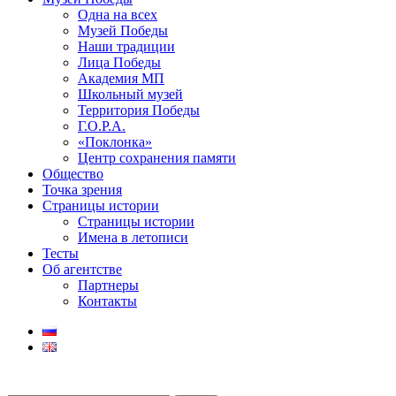
Одна на всех
Музей Победы
Наши традиции
Лица Победы
Академия МП
Школьный музей
Территория Победы
Г.О.Р.А.
«Поклонка»
Центр сохранения памяти
Общество
Точка зрения
Страницы истории
Страницы истории
Имена в летописи
Тесты
Об агентстве
Партнеры
Контакты