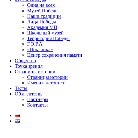
Одна на всех
Музей Победы
Наши традиции
Лица Победы
Академия МП
Школьный музей
Территория Победы
Г.О.Р.А.
«Поклонка»
Центр сохранения памяти
Общество
Точка зрения
Страницы истории
Страницы истории
Имена в летописи
Тесты
Об агентстве
Партнеры
Контакты