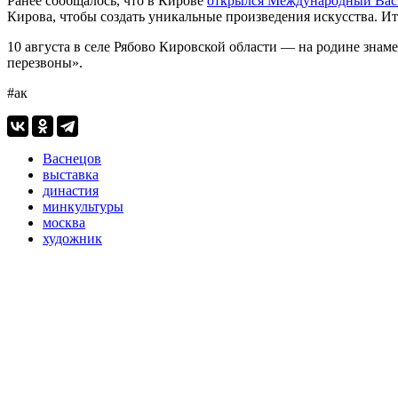
Ранее сообщалось, что в Кирове
открылся Международный Вас
Кирова, чтобы создать уникальные произведения искусства. И
10 августа в селе Рябово Кировской области — на родине зн
перезвоны».
#ак
Васнецов
выставка
династия
минкультуры
москва
художник