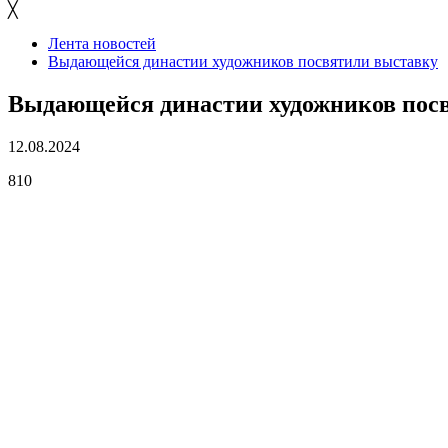
╳
Лента новостей
Выдающейся династии художников посвятили выставку
Выдающейся династии художников пос
12.08.2024
810