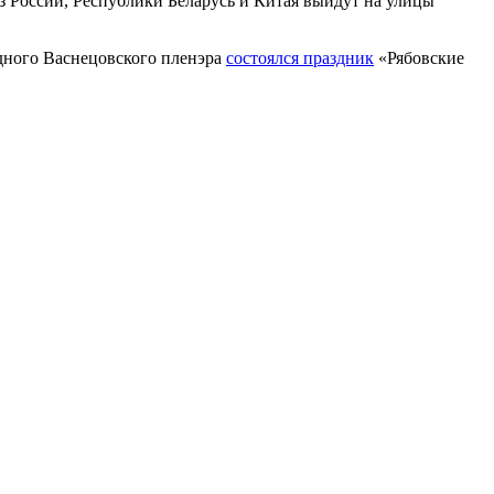
из России, Республики Беларусь и Китая выйдут на улицы
дного Васнецовского пленэра
состоялся праздник
«Рябовские