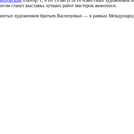
нецовский
пленэр. С 4 по 19 августа 10 известных художников 
тогом станет выставка лучших работ мастеров живописи.
аменитых художников братьев Васнецовых — в рамках Междунаро