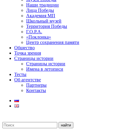
Наши традиции
Лица Победы
Академия МП
Школьный музей
Территория Победы
Г.О.Р.А.
«Поклонка»
Центр сохранения памяти
Общество
Точка зрения
Страницы истории
Страницы истории
Имена в летописи
Тесты
Об агентстве
Партнеры
Контакты