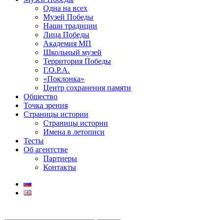
Одна на всех
Музей Победы
Наши традиции
Лица Победы
Академия МП
Школьный музей
Территория Победы
Г.О.Р.А.
«Поклонка»
Центр сохранения памяти
Общество
Точка зрения
Страницы истории
Страницы истории
Имена в летописи
Тесты
Об агентстве
Партнеры
Контакты