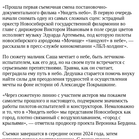
«Прошла первая съемочная смена постановочно-
документального фильма «Увидеть небо». В первую очередь
начали снимать одну из самых сложных сцен: эстрадный
оркестр Новосибирской государственной филармонии во
главе с дирижером Виктором Ивановым в поле среди цветов
исполняет музыку Эдуарда Артемьева, под которую пилоты
новосибирского аэродрома «Мочище» «танцуют» в небе», —
рассказали в пресс-службе кинокомпании «ЛБЛ-холдинг».
По сюжету мальчик Саша мечтает о небе, быть летчиком-
испытателем, как его дед, но на своем пути встречается с
серьезными препятствиями. Травма, как он считает,
преградила ему путь в небо. Дедушка старается помочь внуку
найти силы для преодоления трудностей и осуществления
мечты на фоне истории об Александре Покрышкине.
«Через сюжетную линию с участием актеров мы покажем
самолеты прошлого и настоящего, подчеркнем значимость
работы пилотов-испытателей и конструкторов. Немаловажно
и то, что в «Увидеть небо» мы представим Новосибирск как
город, плотно связанный с воздухоплаванием, «город с
крыльями», — отметила продюсер проекта Вероника Бердина.
Съемки завершатся в середине осени 2024 года, затем