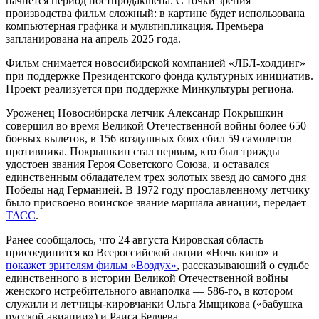
начнется период постпродакшена. С точки зрения
производства фильм сложный: в картине будет использована
компьютерная графика и мультипликация. Премьера
запланирована на апрель 2025 года.
Фильм снимается новосибирской компанией «ЛБЛ-холдинг»
при поддержке Президентского фонда культурных инициатив.
Проект реализуется при поддержке Минкультуры региона.
Уроженец Новосибирска летчик Александр Покрышкин
совершил во время Великой Отечественной войны более 650
боевых вылетов, в 156 воздушных боях сбил 59 самолетов
противника. Покрышкин стал первым, кто был трижды
удостоен звания Героя Советского Союза, и оставался
единственным обладателем трех золотых звезд до самого дня
Победы над Германией. В 1972 году прославленному летчику
было присвоено воинское звание маршала авиации, передает
ТАСС
.
Ранее сообщалось, что 24 августа Кировская область
присоединится ко Всероссийской акции «Ночь кино» и
покажет зрителям фильм «Воздух»
, рассказывающий о судьбе
единственного в истории Великой Отечественной войны
женского истребительного авиаполка — 586-го, в котором
служили и летчицы-кировчанки Ольга Ямщикова («бабушка
русской авиации») и Раиса Беляева.