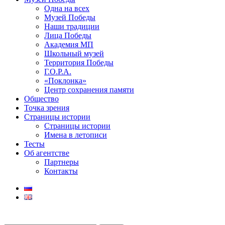
Одна на всех
Музей Победы
Наши традиции
Лица Победы
Академия МП
Школьный музей
Территория Победы
Г.О.Р.А.
«Поклонка»
Центр сохранения памяти
Общество
Точка зрения
Страницы истории
Страницы истории
Имена в летописи
Тесты
Об агентстве
Партнеры
Контакты