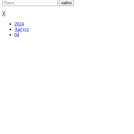
╳
2024
Август
04