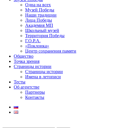
Одна на всех
Музей Победы
Наши традиции
Лица Победы
Академия МП
Школьный музей
Территория Победы
Г.О.Р.А.
«Поклонка»
Центр сохранения памяти
Общество
Точка зрения
Страницы истории
Страницы истории
Имена в летописи
Тесты
Об агентстве
Партнеры
Контакты