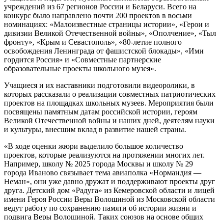
учреждений из 67 регионов России и Беларуси. Всего на
конкурс было направлено почти 200 проектов в восьми
номинациях: «Малоизвестные страницы истории», «Герои и
дивизии Великой Отечественной войны», «Ополчение», «Тыл
фронту», «Крым и Севастополь», «80-летие полного
освобождения Ленинграда от фашистской блокады», «Ими
гордится Россия» и «Совместные партнерские
образовательные проекты школьного музея».
Учащиеся и их наставники подготовили видеоролики, в
которых рассказали о реализации совместных патриотических
проектов на площадках школьных музеев. Мероприятия были
посвящены памятным датам российской истории, героям
Великой Отечественной войны и наших дней, деятелям науки
и культуры, внесшим вклад в развитие нашей страны.
«В ходе оценки жюри выделило большое количество
проектов, которые реализуются на протяжении многих лет.
Например, школу № 2025 города Москвы и школу № 29
города Иваново связывает тема авиаполка «Нормандия —
Неман», они уже давно дружат и поддерживают проекты друг
друга. Детский дом «Радуга» из Кемеровской области и лицей
имени Героя России Веры Волошиной из Московской области
ведут работу по сохранению памяти об истории жизни и
подвига Веры Волошиной. Таких союзов на основе общих