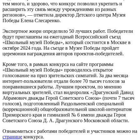
тем много, и здорово, что конкурс позволил укрепить и
расширить эту связь между учреждениями из разных
регионов», — отметила директор Детского центра Музея
Победы Елена Слесаренко.
Экспертное жюри определило 50 лучших работ. Победители
будут приглашены на ежегодный Всероссийский съезд
«Школьный музей Победы», который состоится в Москве в
октябре 2024 года. На съезде в Музее Победы пройдет
церемония награждения авторов проектов-победителей.
Кроме того, в рамках конкурса на сайте программы
«Школьный музей Победы» проводилось открытое
голосование на приз зрительских симпатий. За два месяца
интернет-пользователи отдали более 70 тысяч голосов за
понравившиеся работы. Лучшим проектом, по мнению
виртуальных зрителей, стал видеоролик «Драгунский Давид
Абрамович дважды Герой Советского Союза» (почти 7 тысяч
голосов), подготовленный Раздольненской специальной
(коррекционной) общеобразовательной школой-интернатом
Приморского края и гимназией № 6 имени дважды Героя
Советского Союза Д. А. Драгунского Московской области.
Ознакомиться с работами победителей и участников можно на
странице
конкурса.