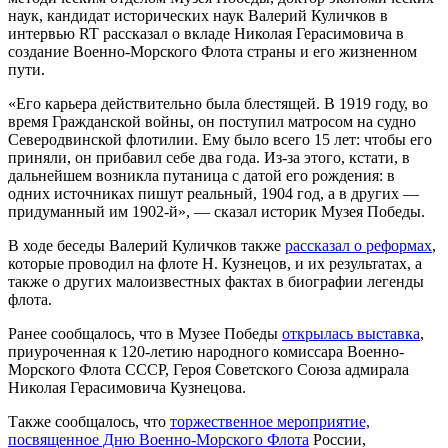
наук, кандидат исторических наук Валерий Куличков в
интервью RT рассказал о вкладе Николая Герасимовича в
создание Военно-Морского Флота страны и его жизненном
пути.
«Его карьера действительно была блестящей. В 1919 году, во
время Гражданской войны, он поступил матросом на судно
Северодвинской флотилии. Ему было всего 15 лет: чтобы его
приняли, он прибавил себе два года. Из-за этого, кстати, в
дальнейшем возникла путаница с датой его рождения: в
одних источниках пишут реальный, 1904 год, а в других —
придуманный им 1902-й», — сказал историк Музея Победы.
В ходе беседы Валерий Куличков также
рассказал о реформах
,
которые проводил на флоте Н. Кузнецов, и их результатах, а
также о других малоизвестных фактах в биографии легенды
флота.
Ранее сообщалось, что в Музее Победы
открылась выставка
,
приуроченная к 120-летию народного комиссара Военно-
Морского Флота СССР, Героя Советского Союза адмирала
Николая Герасимовича Кузнецова.
Также сообщалось, что
торжественное мероприятие,
посвященное Дню Военно-Морского Флота
России,