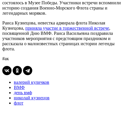
состоялось в Музее Победы. Участники встречи вспомнили
историю создания Военно-Морского Флота страны и
легендарных моряков.
Раиса Кузнецова, невестка адмирала флота Николая
Кузнецова,
приняла участие в торжественной встрече
,
посвященной Дню ВМФ. Раиса Васильевна поздравила
участников мероприятия с предстоящим праздником и
рассказала о малоизвестных страницах истории легенды
флота.
#ак
валерий куличков
ВМФ
день вмф
николай кузнецов
флот