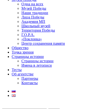
Одна на всех
Музей Победы
Наши традиции
Лица Победы
Академия МП
Школьный музей
Территория Победы
Г.О.Р.А.
«Поклонка»
Центр сохранения памяти
Общество
Точка зрения
Страницы истории
Страницы истории
Имена в летописи
Тесты
Об агентстве
Партнеры
Контакты