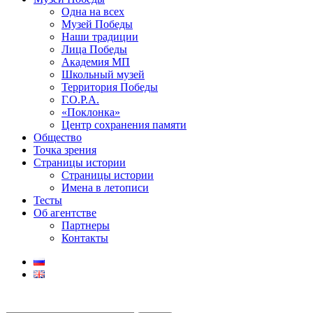
Одна на всех
Музей Победы
Наши традиции
Лица Победы
Академия МП
Школьный музей
Территория Победы
Г.О.Р.А.
«Поклонка»
Центр сохранения памяти
Общество
Точка зрения
Страницы истории
Страницы истории
Имена в летописи
Тесты
Об агентстве
Партнеры
Контакты