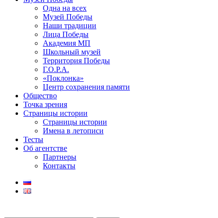
Одна на всех
Музей Победы
Наши традиции
Лица Победы
Академия МП
Школьный музей
Территория Победы
Г.О.Р.А.
«Поклонка»
Центр сохранения памяти
Общество
Точка зрения
Страницы истории
Страницы истории
Имена в летописи
Тесты
Об агентстве
Партнеры
Контакты