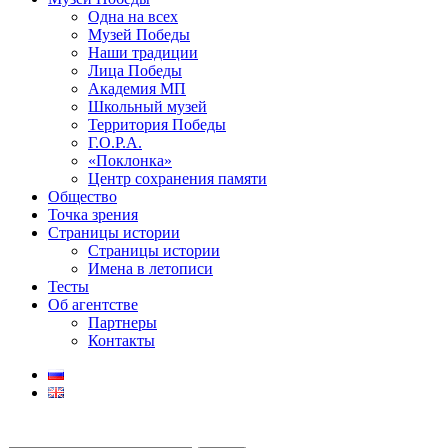
Одна на всех
Музей Победы
Наши традиции
Лица Победы
Академия МП
Школьный музей
Территория Победы
Г.О.Р.А.
«Поклонка»
Центр сохранения памяти
Общество
Точка зрения
Страницы истории
Страницы истории
Имена в летописи
Тесты
Об агентстве
Партнеры
Контакты