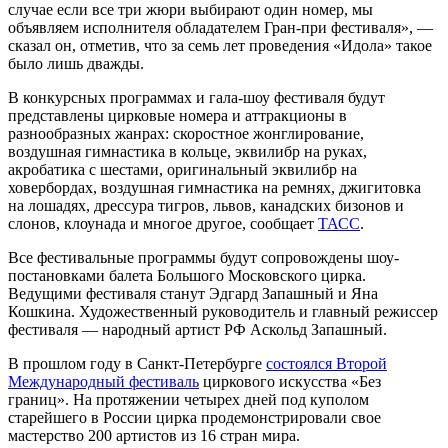
случае если все три жюри выбирают один номер, мы
объявляем исполнителя обладателем Гран-при фестиваля», —
сказал он, отметив, что за семь лет проведения «Идола» такое
было лишь дважды.
В конкурсных программах и гала-шоу фестиваля будут
представлены цирковые номера и аттракционы в
разнообразных жанрах: скоростное жонглирование,
воздушная гимнастика в кольце, эквилибр на руках,
акробатика с шестами, оригинальный эквилибр на
ховербордах, воздушная гимнастика на ремнях, джигитовка
на лошадях, дрессура тигров, львов, канадских бизонов и
слонов, клоунада и многое другое, сообщает
ТАСС
.
Все фестивальные программы будут сопровождены шоу-
постановками балета Большого Московского цирка.
Ведущими фестиваля станут Эдгард Запашный и Яна
Кошкина. Художественный руководитель и главный режиссер
фестиваля — народный артист РФ Аскольд Запашный.
В прошлом году в Санкт-Петербурге
состоялся Второй
Международный фестиваль
циркового искусства «Без
границ». На протяжении четырех дней под куполом
старейшего в России цирка продемонстрировали свое
мастерство 200 артистов из 16 стран мира.