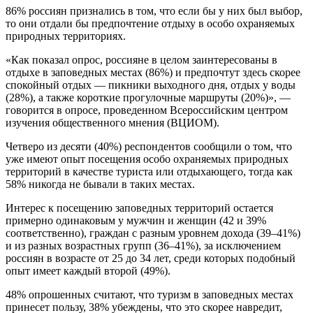
86% россиян признались в том, что если бы у них был выбор,
то они отдали бы предпочтение отдыху в особо охраняемых
природных территориях.
«Как показал опрос, россияне в целом заинтересованы в
отдыхе в заповедных местах (86%) и предпочтут здесь скорее
спокойный отдых — пикники выходного дня, отдых у воды
(28%), а также короткие прогулочные маршруты (20%)», —
говорится в опросе, проведенном Всероссийским центром
изучения общественного мнения (ВЦИОМ).
Четверо из десяти (40%) респондентов сообщили о том, что
уже имеют опыт посещения особо охраняемых природных
территорий в качестве туриста или отдыхающего, тогда как
58% никогда не бывали в таких местах.
Интерес к посещению заповедных территорий остается
примерно одинаковым у мужчин и женщин (42 и 39%
соответственно), граждан с разным уровнем дохода (39–41%)
и из разных возрастных групп (36–41%), за исключением
россиян в возрасте от 25 до 34 лет, среди которых подобный
опыт имеет каждый второй (49%).
48% опрошенных считают, что туризм в заповедных местах
принесет пользу, 38% убеждены, что это скорее навредит,