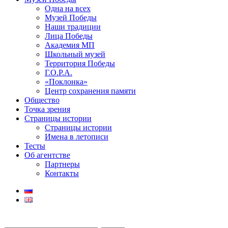
Одна на всех
Музей Победы
Наши традиции
Лица Победы
Академия МП
Школьный музей
Территория Победы
Г.О.Р.А.
«Поклонка»
Центр сохранения памяти
Общество
Точка зрения
Страницы истории
Страницы истории
Имена в летописи
Тесты
Об агентстве
Партнеры
Контакты