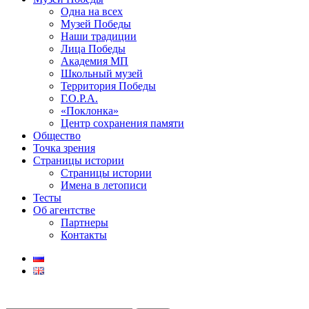
Одна на всех
Музей Победы
Наши традиции
Лица Победы
Академия МП
Школьный музей
Территория Победы
Г.О.Р.А.
«Поклонка»
Центр сохранения памяти
Общество
Точка зрения
Страницы истории
Страницы истории
Имена в летописи
Тесты
Об агентстве
Партнеры
Контакты