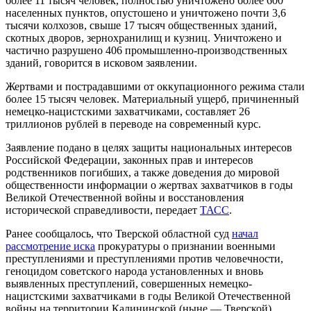
более 11 тысяч человек, полностью уничтожено более 600
населенных пунктов, опустошено и уничтожено почти 3,6
тысячи колхозов, свыше 17 тысяч общественных зданий,
скотных дворов, зернохранилищ и кузниц. Уничтожено и
частично разрушено 406 промышленно-производственных
зданий, говорится в исковом заявлении.
Жертвами и пострадавшими от оккупационного режима стали
более 15 тысяч человек. Материальный ущерб, причиненный
немецко-нацистскими захватчиками, составляет 26
триллионов рублей в переводе на современный курс.
Заявление подано в целях защиты национальных интересов
Российской Федерации, законных прав и интересов
родственников погибших, а также доведения до мировой
общественности информации о жертвах захватчиков в годы
Великой Отечественной войны и восстановления
исторической справедливости, передает
ТАСС
.
Ранее сообщалось, что Тверской областной суд
начал
рассмотрение иска
прокуратуры о признании военными
преступлениями и преступлениями против человечности,
геноцидом советского народа установленных и вновь
выявленных преступлений, совершенных немецко-
нацистскими захватчиками в годы Великой Отечественной
войны на территории Калининской (ныне — Тверской)