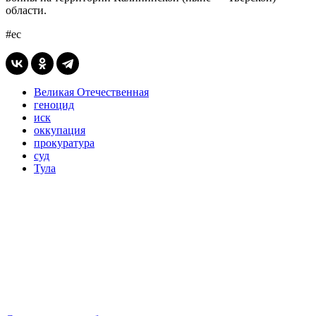
области.
#ес
Великая Отечественная
геноцид
иск
оккупация
прокуратура
суд
Тула