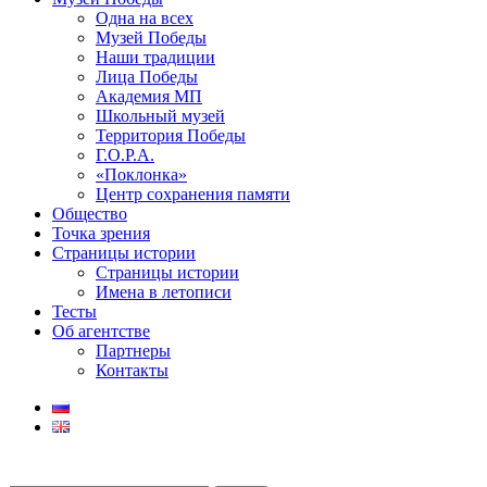
Одна на всех
Музей Победы
Наши традиции
Лица Победы
Академия МП
Школьный музей
Территория Победы
Г.О.Р.А.
«Поклонка»
Центр сохранения памяти
Общество
Точка зрения
Страницы истории
Страницы истории
Имена в летописи
Тесты
Об агентстве
Партнеры
Контакты