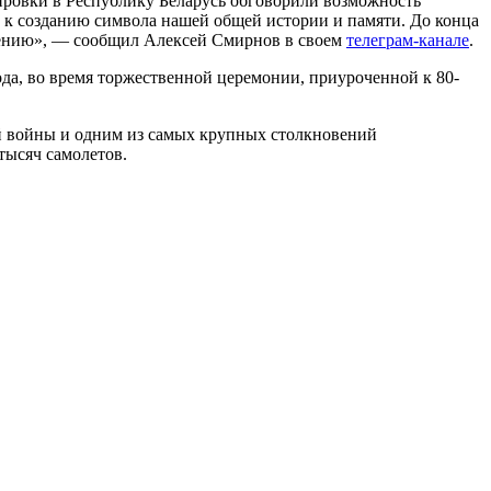
ировки в Республику Беларусь обговорили возможность
м к созданию символа нашей общей истории и памяти. До конца
щению», — сообщил Алексей Смирнов в своем
телеграм-канале
.
да, во время торжественной церемонии, приуроченной к 80-
ой войны и одним из самых крупных столкновений
тысяч самолетов.