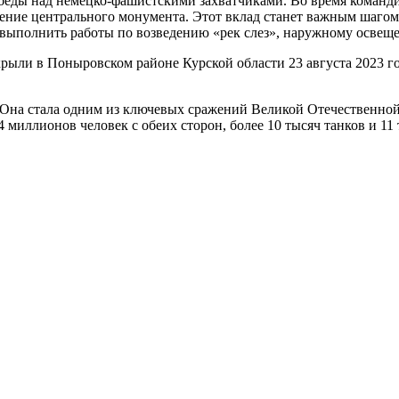
беды над немецко-фашистскими захватчиками. Во время команд
дение центрального монумента. Этот вклад станет важным шаго
 выполнить работы по возведению «рек слез», наружному осве
рыли в Поныровском районе Курской области 23 августа 2023 го
да. Она стала одним из ключевых сражений Великой Отечественн
миллионов человек с обеих сторон, более 10 тысяч танков и 11 