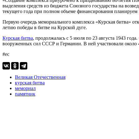
«Создание комплекса приурочено к празднованию 80-летия По
выделения средств из бюджета Союзного государства на возве
текущего года при полном объеме финансирования планируем
Первую очередь мемориального комплекса «Курская битва» отк
летию победы в битве на Курской дуге.
Курская битва
, продолжалась с 5 июля по 23 августа 1943 го
вооруженных сил СССР и Германии. В ней участвовали около 4 
#ес
Великая Отечественная
курская битва
мемориал
памятник