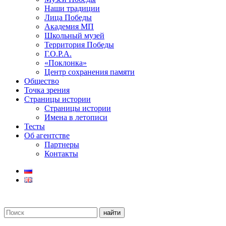
Наши традиции
Лица Победы
Академия МП
Школьный музей
Территория Победы
Г.О.Р.А.
«Поклонка»
Центр сохранения памяти
Общество
Точка зрения
Страницы истории
Страницы истории
Имена в летописи
Тесты
Об агентстве
Партнеры
Контакты