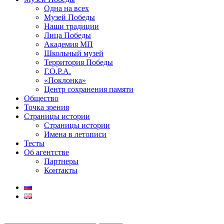
Одна на всех
Музей Победы
Наши традиции
Лица Победы
Академия МП
Школьный музей
Территория Победы
Г.О.Р.А.
«Поклонка»
Центр сохранения памяти
Общество
Точка зрения
Страницы истории
Страницы истории
Имена в летописи
Тесты
Об агентстве
Партнеры
Контакты