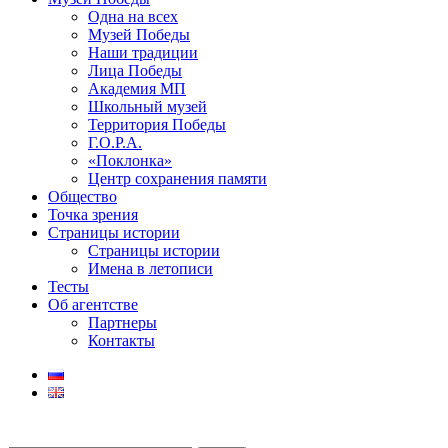
Одна на всех
Музей Победы
Наши традиции
Лица Победы
Академия МП
Школьный музей
Территория Победы
Г.О.Р.А.
«Поклонка»
Центр сохранения памяти
Общество
Точка зрения
Страницы истории
Страницы истории
Имена в летописи
Тесты
Об агентстве
Партнеры
Контакты