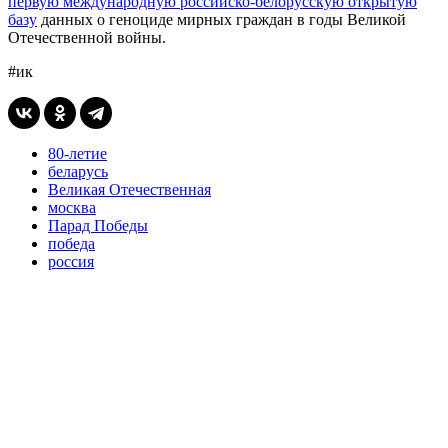
первую международную российско-белорусскую открытую
базу
данных о геноциде мирных граждан в годы Великой
Отечественной войны.
#ик
80-летие
беларусь
Великая Отечественная
москва
Парад Победы
победа
россия