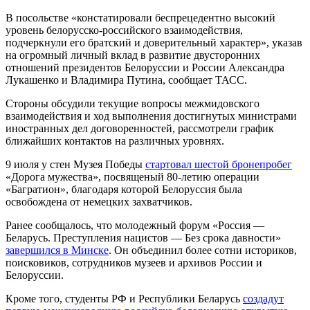
В посольстве «констатировали беспрецедентно высокий
уровень белорусско-российского взаимодействия,
подчеркнули его братский и доверительный характер», указав
на огромный личный вклад в развитие двусторонних
отношений президентов Белоруссии и России Александра
Лукашенко и Владимира Путина, сообщает ТАСС.
Стороны обсудили текущие вопросы межмидовского
взаимодействия и ход выполнения достигнутых министрами
иностранных дел договоренностей, рассмотрели график
ближайших контактов на различных уровнях.
9 июля у стен Музея Победы
стартовал шестой бронепробег
«Дорога мужества», посвященый 80-летию операции
«Багратион», благодаря которой Белоруссия была
освобождена от немецких захватчиков.
Ранее сообщалось, что молодежный форум «Россия —
Беларусь. Преступления нацистов — Без срока давности»
завершился в Минске
. Он объединил более сотни историков,
поисковиков, сотрудников музеев и архивов России и
Белоруссии.
Кроме того, студенты РФ и Республики Беларусь
создадут